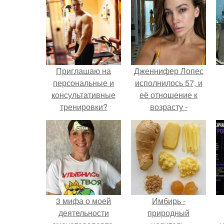
Приглашаю на
Дженнифер Лопес
персональные и
исполнилось 57, и
консультативные
её отношение к
тренировки?
возрасту -
настоящий
манифест
уверенности: "не
говорите, что я
отлично выгляжу
для 57.
3 мифа о моей
Имбирь -
деятельности
природный