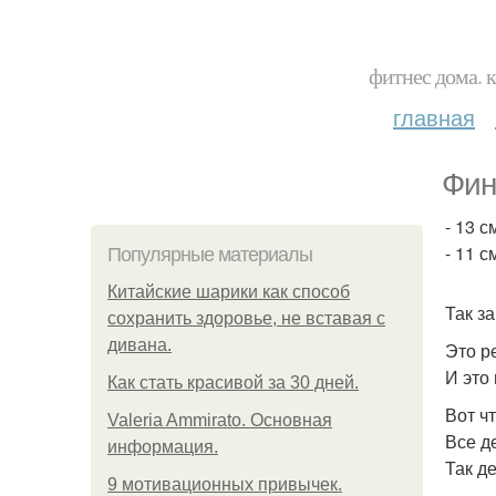
фитнес дома. 
главная
Фини
- 13 с
- 11 с
Популярные материалы
Китайские шарики как способ
Так з
сохранить здоровье, не вставая с
дивана.
Это р
И это 
Как стать красивой за 30 дней.
Вот ч
Valeria Ammirato. Основная
Все д
информация.
Так д
9 мотивационных привычек.