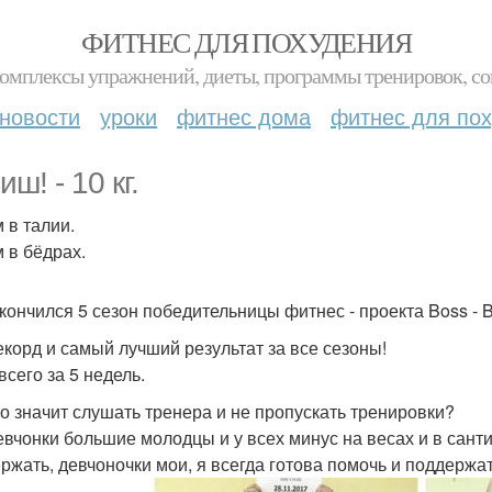
ФИТНЕС ДЛЯ ПОХУДЕНИЯ
комплексы упражнений, диеты, программы тренировок, со
новости
уроки
фитнес дома
фитнес для по
ш! - 10 кг.
м в талии.
м в бёдрах.
акончился 5 сезон победительницы фитнес - проекта Boss - 
екорд и самый лучший результат за все сезоны!
всего за 5 недель.
то значит слушать тренера и не пропускать тренировки?
евчонки большие молодцы и у всех минус на весах и в сант
ержать, девчоночки мои, я всегда готова помочь и поддержа