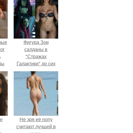
ные
Фигура Зои
мог
салданы в
ь
"Стражах
бы
Галактики" до сих
пор вызывает
ало
восхищение.
ля
в
ах.
не
Не зря её попу
считают лучшей в