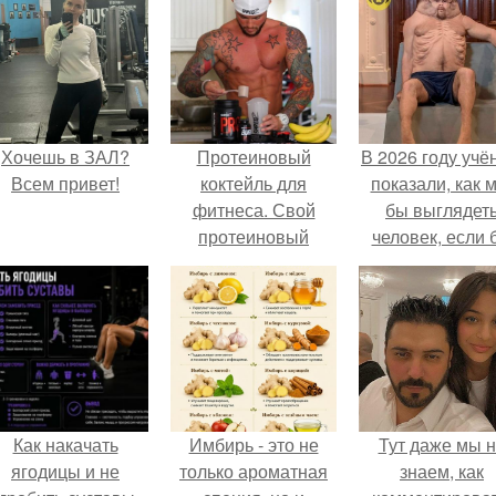
Хочешь в ЗАЛ?
Протеиновый
В 2026 году учё
Всем привет!
коктейль для
показали, как 
фитнеса. Свой
бы выглядет
протеиновый
человек, если 
коктейль для роста
его тело
мышц сделай.
эволюциониров
специально д
выживания 
автокатастpoф
Как накачать
Имбирь - это не
Тут даже мы 
ягодицы и не
только ароматная
знаем, как