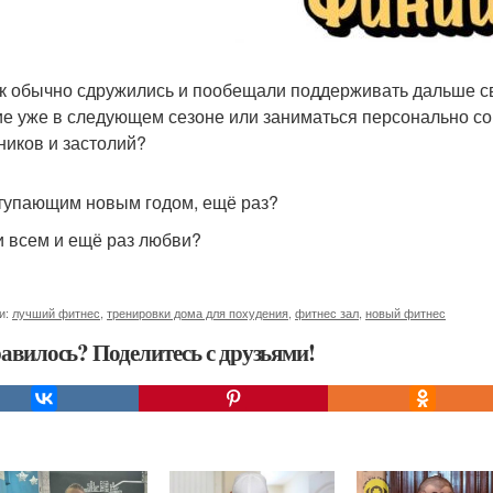
к обычно сдружились и пообещали поддерживать дальше свя
ие уже в следующем сезоне или заниматься персонально со
ников и застолий?
тупающим новым годом, ещё раз?
 всем и ещё раз любви?
и:
лучший фитнес
,
тренировки дома для похудения
,
фитнес зал
,
новый фитнес
авилось? Поделитесь с друзьями!