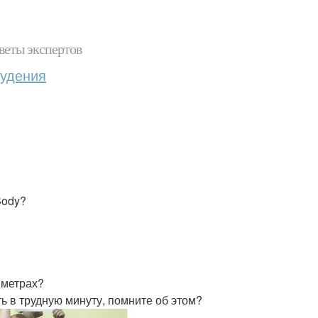
веты экспертов
худения
Body?
иметрах?
ть в трудную минуту, помните об этом?