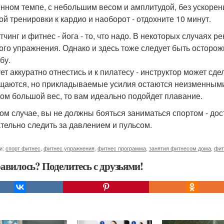
нном темпе, с небольшим весом и амплитудой, без ускорени
ой тренировки к кардио и наоборот - отдохните 10 минут.
тчинг и фитнес - йога - то, что надо. В некоторых случаях
ого упражнения. Однако и здесь тоже следует быть осторо
бу.
ет аккуратно отнестись и к пилатесу - инструктор может сд
щаются, но прикладываемые усилия остаются неизменными)
ом большой вес, то вам идеально подойдет плавание.
ом случае, вы не должны бояться заниматься спортом - до
тельно следить за давлением и пульсом.
и:
спорт фитнес
,
фитнес упражнения
,
фитнес программа
,
занятия фитнесом дома
,
фит
авилось? Поделитесь с друзьями!