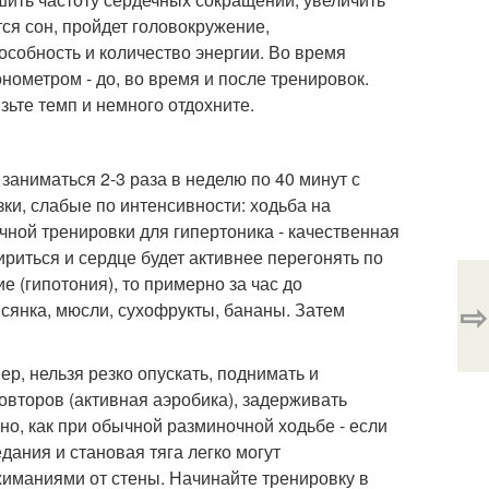
ся сон, пройдет головокружение,
особность и количество энергии. Во время
нометром - до, во время и после тренировок.
изьте темп и немного отдохните.
заниматься 2-3 раза в неделю по 40 минут с
зки, слабые по интенсивности: ходьба на
чной тренировки для гипертоника - качественная
ириться и сердце будет активнее перегонять по
е (гипотония), то примерно за час до
⇨
сянка, мюсли, сухофрукты, бананы. Затем
р, нельзя резко опускать, поднимать и
овторов (активная аэробика), задерживать
о, как при обычной разминочной ходьбе - если
дания и становая тяга легко могут
жиманиями от стены. Начинайте тренировку в