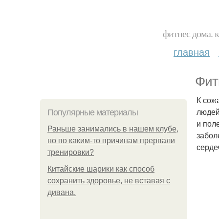
фитнес дома. 
главная
Фит
К сож
людей
Популярные материалы
и пол
Раньше занимались в нашем клубе,
забол
но по каким-то причинам прервали
серде
тренировки?
Китайские шарики как способ
сохранить здоровье, не вставая с
дивана.