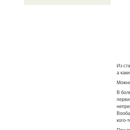
Из ст
а каки
Можно
В бол
перви
непри
Вообщ
кого-
При п