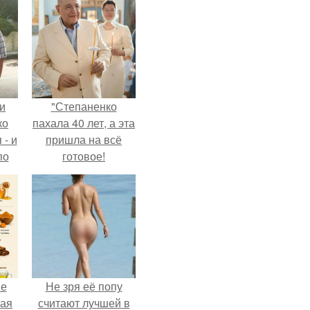
и
"Степаненко
ко
пахала 40 лет, а эта
 - и
пришла на всё
по
готовое!
не
Не зря её попу
ная
считают лучшей в