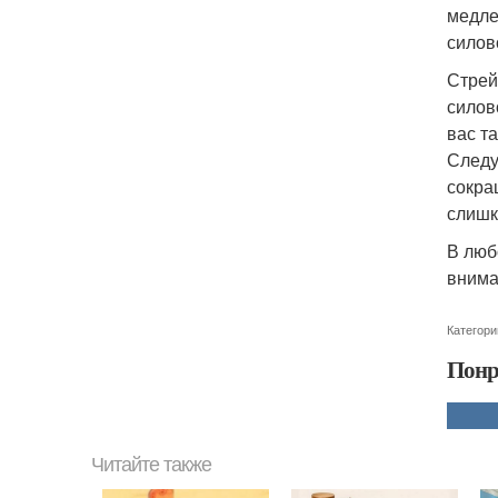
медле
силов
Стрей
силов
вас та
Следу
сокра
слишк
В люб
внима
Категори
Понр
Читайте также