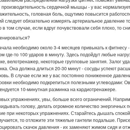
и производительность сердечной мышцы - у вас нормализует
ажительность, головная боль, ощутимо повысится работосп
ий следует обязательно измерять артериальное давление то
о в том случае, если вдруг почувствовали себя плохо, то сн
ренироваться?
ачала необходимо около 3-4 месяцев привыкать к фитнесу - 
ом где-то 100 ударов в минуту. Здесь подойдут любые нагру
ке, велотренажер, некоторые групповые занятия. Залог уда
нка. Она должна длиться 20-30 минут - сосуды успеют расш
ровь. В случае если же у вас постоянно пониженное давлени
ровки необходимо подкрепиться полезными углеводами: Ов
ендуется 10-минутная разминка на кардиотренажере.
овых упражнениях, увы, больше всего ограничений. Наприме
кидывать голову, делать огромное количество энергичных п
ие при некоторых упражнениях. Старайтесь дышать спокойн
лучается, то отложите эти тяжелые гантели подальше. Присе
оцировать скачок давления - их заменяют жимом сидя и от