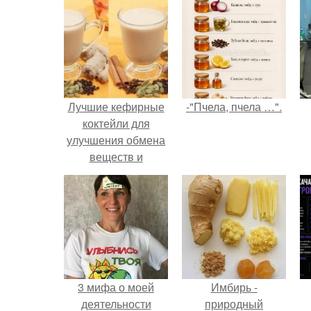
Лучшие кефирные
-"Пчела, пчела …".
коктейли для
улучшения обмена
веществ и
укрепления
иммунитета!
3 мифа о моей
Имбирь -
деятельности
природный