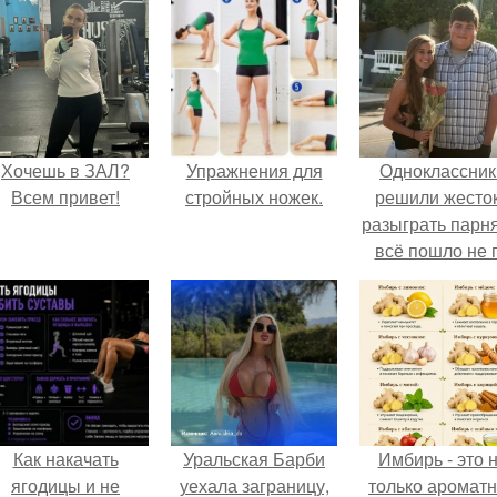
Хочешь в ЗАЛ?
Упражнения для
Одноклассник
Всем привет!
стройных ножек.
решили жесто
разыграть парня
всё пошло не 
плану.
Как накачать
Уральская Барби
Имбирь - это 
ягодицы и не
уехала заграницу,
только аромат