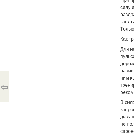
силу 
раздр
занят
Тольк
Как т
Для н
пульс
дорож
разми
ним к
⇦
трени
реком
В сил
запро
дыхан
не по
спров