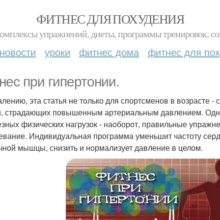
ФИТНЕС ДЛЯ ПОХУДЕНИЯ
комплексы упражнений, диеты, программы тренировок, со
новости
уроки
фитнес дома
фитнес для по
нес при гипертонии.
алению, эта статья не только для спортсменов в возрасте -
, страдающих повышенным артериальным давлением. Однак
езных физических нагрузок - наоборот, правильные упражн
евание. Индивидуальная программа уменьшит частоту серд
чной мышцы, снизить и нормализует давление в целом.