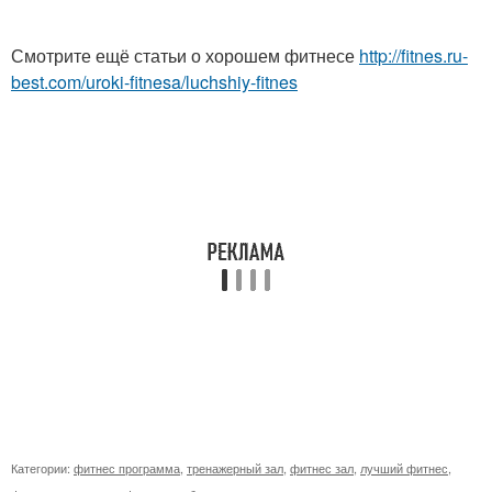
Смотрите ещё статьи о хорошем фитнесе
http://fitnes.ru-
best.com/uroki-fitnesa/luchshiy-fitnes
Категории:
фитнес программа
,
тренажерный зал
,
фитнес зал
,
лучший фитнес
,