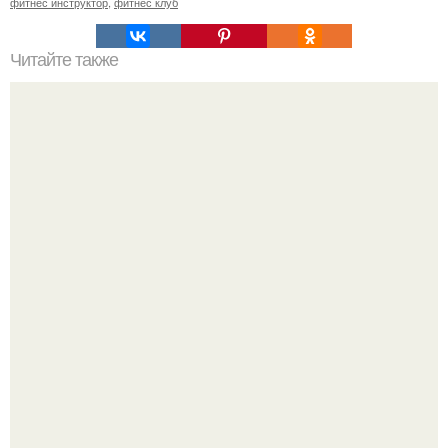
фитнес инструктор
,
фитнес клуб
Читайте также
Твой рост о тебе много нового расскажет!
Китовьи вши. На самом деле это не насекомые, а