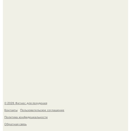
Как накачать ягодицы и не угробить суставы.
Имбирь - это не только ароматная специя, но и отличный
ингредиент для полезных напитков и блюд.
© 2026 Фитнес для похудения
Контакты
Пользовательское соглашение
Политика конфидециальности
Обратная связь