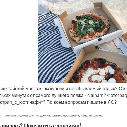
ак же тайский массаж, экскурсии и незабываемый отдых? О
льких минутах от самого лучшего пляжа - Naiharn? Фотогр
стрип_с_юстинафит? По всем вопросам пишите в ЛС?
и:
тренировки дома для похудения
,
фитнес программа
,
лучший фитнес
авилось? Поделитесь с друзьями!