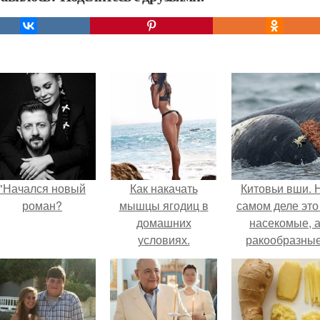
"Начался новый
Как накачать
Китовьи вши. 
роман?
мышцы ягодиц в
самом деле это
домашних
насекомые, 
условиях.
ракообразные
относящиеся 
бокоплавам.