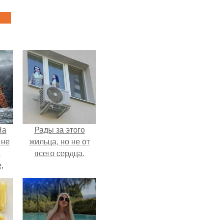
На
Рады за этого
 не
жильца, но не от
а
всего сердца.
,
к