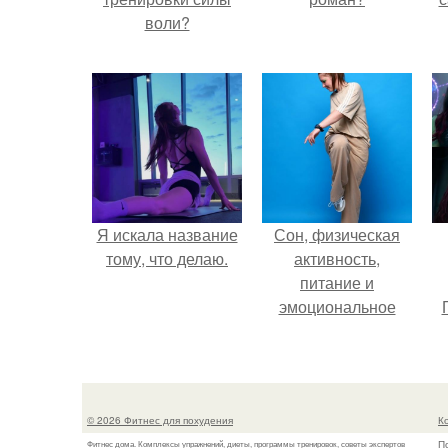
воли?
Я искала название
Сон, физическая
тому, что делаю.
активность,
питание и
эмоциональное
состояние!
© 2026 Фитнес для похудения
К
П
Фитнес дома. Комплексы упражнений, диеты, программы тренировок, советы экспертов