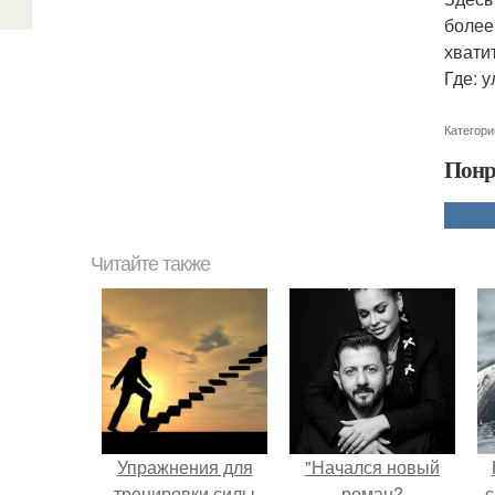
более
хвати
Где: 
Категори
Понр
Читайте также
Упражнения для
"Начался новый
тренировки силы
роман?
с