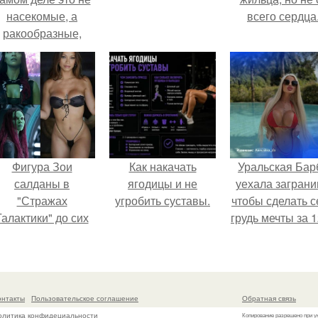
насекомые, а
всего сердца
ракообразные,
относящиеся к
бокоплавам.
Фигура Зои
Как накачать
Уральская Бар
салданы в
ягодицы и не
уехала заграни
"Стражах
угробить суставы.
чтобы сделать с
Галактики" до сих
грудь мечты за 1
пор вызывает
тыс.
восхищение.
онтакты
Пользовательское соглашение
Обратная связь
олитика конфидециальности
Копирование разрешено при у