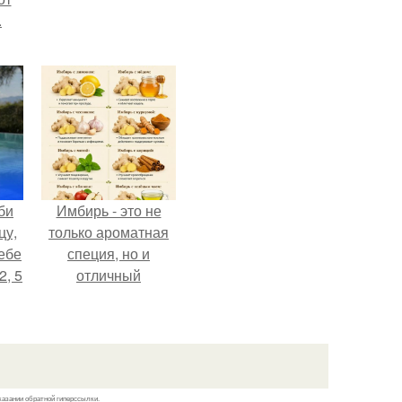
.
би
Имбирь - это не
цу,
только ароматная
ебе
специя, но и
2, 5
отличный
ингредиент для
полезных напитков
и блюд.
казании обратной гиперссылки.