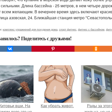
 сильными. Длина бассейна - 25 метров, в нем четыре доро
т всем желающим. В вечернее время здесь включают красив
улица азовская, 24. Ближайшая станция метро "Севастополь
и:
комплекс упражнений для похудения дома
,
спорт фитнес
,
фитнес с бассейном
,
фитн
авилось? Поделитесь с друзьями!
Китовьи вши. На
Как убрать живот.
Рады за этог
амом деле это не
жильца, но не 