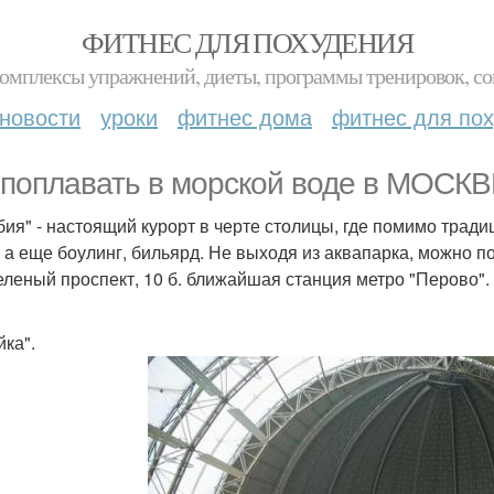
ФИТНЕС ДЛЯ ПОХУДЕНИЯ
комплексы упражнений, диеты, программы тренировок, со
новости
уроки
фитнес дома
фитнес для по
 поплавать в морской воде в МОСКВ
бия" - настоящий курорт в черте столицы, где помимо тра
, а еще боулинг, бильярд. Не выходя из аквапарка, можно по
зеленый проспект, 10 б. ближайшая станция метро "Перово".
йка".