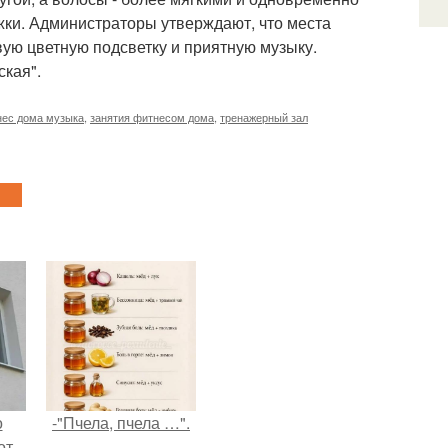
жки. Администраторы утверждают, что места
ую цветную подсветку и приятную музыку.
ская".
ес дома музыка
,
занятия фитнесом дома
,
тренажерный зал
о
-"Пчела, пчела …".
от