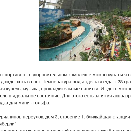
м спортивно - оздоровительном комплексе можно купаться в
в дождь, хоть в снег. Температура воды здесь всегда + 28 гр
ая купель, музыка, прохладительные напитки. И здесь можно
тело в идеальное состояние. Для этого есть занятия аквааэ
дка для мини - гольфа.
турчанинов переулок, дом 3, строение 1. ближайшая станция
мберли".
 говорят, что купание в морской воде делает кожу более уп