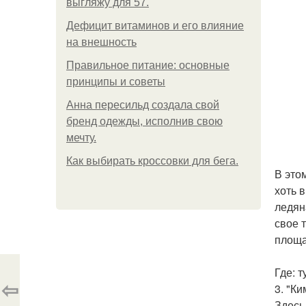
выгляжу для 57.
Дефицит витаминов и его влияние
на внешность
Правильное питание: основные
принципы и советы
Анна пересильд создала свой
бренд одежды, исполнив свою
мечту.
Как выбирать кроссовки для бега.
В это
хоть 
ледян
свое 
площа
Где: 
⇦
3. "Ки
Здесь