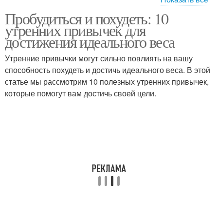
Пробудиться и похудеть: 10
Идеальная
Различия в весе
утренних привычек для
продолжительность
достижения идеального веса
Утренние привычки могут сильно повлиять на вашу
способность похудеть и достичь идеального веса. В этой
Веса с учетом
Веса для женщин
статье мы рассмотрим 10 полезных утренних привычек,
которые помогут вам достичь своей цели.
Лишний вес
Избыточный вес