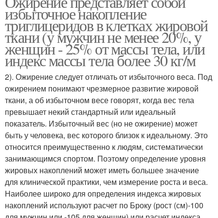
Ожирение представляет собой
избыточное накопление
триглицеридов в клетках жировой
ткани (у мужчин не менее 20%, у
женщин - 25% от массы тела, или
индекс массы тела более 30 кг/м
2). Ожирение следует отличать от избыточного веса. Под
ожирением понимают чрезмерное развитие жировой
ткани, а об избыточном весе говорят, когда вес тела
превышает некий стандартный или идеальный
показатель. Избыточный вес (но не ожирение) может
быть у человека, вес которого близок к идеальному. Это
относится преимущественно к людям, систематически
занимающимся спортом. Поэтому определение уровня
жировых накоплений может иметь большее значение
для клинической практики, чем измерение роста и веса.
Наиболее широко для определения индекса жировых
накоплений используют расчет по Броку (рост (см)-100
для мужчин или -105 для женщин) или расчет индекса