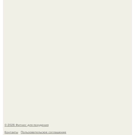
Имбирь - природный целитель.
Имбирь - это не только ароматная специя, но и отличный
ингредиент для полезных напитков и блюд.
© 2026 Фитнес для похудения
Контакты
Пользовательское соглашение