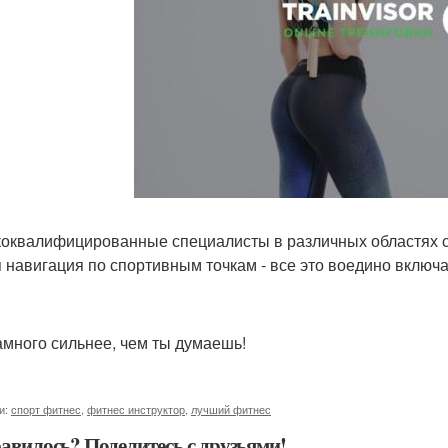
оквалифицированные специалисты в различных областях с
я навигация по спортивным точкам - все это воедино включает
амного сильнее, чем ты думаешь!
и:
спорт фитнес
,
фитнес инструктор
,
лучший фитнес
авилось? Поделитесь с друзьями!