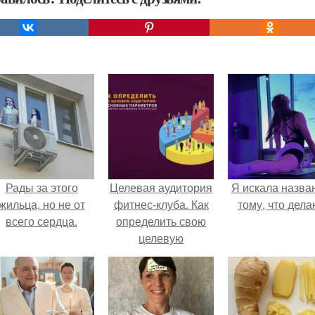
Рады за этого
Целевая аудитория
Я искала назва
жильца, но не от
фитнес-клуба. Как
тому, что дела
всего сердца.
определить свою
целевую
аудиторию: 11
основных
параметров (
параметры