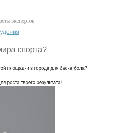
веты экспертов
худения
мира спорта?
той площадки в городе для баскетбола?
ля роста твоего результата!