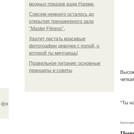
модных показов ради Наоми.
Совсем немного осталось до
открытия тренажерного зала
"Master Fitness".
Хватит листать красивые
фотографии девочек с попой, о
которой ты мечтаешь!
Правильное питание: основные
принципы и советы
Высок
четка
⇦
"Ты н
Категори
Понр