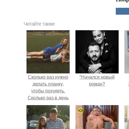
Читайте также
Сколько раз нужно
"Начался новый
делать планку,
роман?
чтобы похудеть.
Сколько раз в день
делать планку —,
чтобы был
результат для
похудения