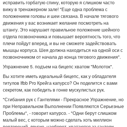
исправить горбатую спину, которую я слишком часто
вижу в тренажерном зале! "Еще одна проблема с
положением головы и шеи связана. В начале тягового
движения у вас возникает желание посмотреть на
штангу. Это нарушает правильное положение шейного
отдела позвоночника и повышает вероятность того, что
плечи пойдут вперед, и вы не сможете задействовать
мышцы корпуса. Шея должна находиться на одной оси с
позвоночником от начала до конца тягового движения".
Упражнение 5. подъем на бицепс хватом "Молоток".
Вы хотите иметь идеальный бицепс, как у обладателя
титулов Ifbb Pro Крейга капурсо? Он поделится с вами
секретом, как победить в гонке мускулистых рук.
"Сгибания рук с Гантелями - Прекрасное Упражнение, но
при Неправильном Выполнении Появляются Серьезные
Проблемы", - говорит капурсо. - "Одни берут слишком
малый вес, с которым можно сделать хоть миллион
повторений, другие, наоборот, хватаются за гантели,