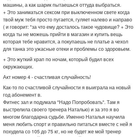
машины, а как шарик пытаешься оттуда выбраться.
+ Это заниматься сексом при выключенном свете когда
твой муж тебя просто пугается, гуляет налево и направо
( и говорит: "за что ему досталось такое чудовище? + Это
когда ты не можешь прийти в магазин и купить вещь
которая тебе нравится, а покупаешь не платье а чехол
для танка это ужасные отеки и проблемы со здоровьем.
+ Это жуткий храп по ночам, который будил всех
окружающих.
Акт номер 4 - счастливая случайность!
Как-то по счастливой случайности я выиграла на новый
год абонемент в.
Фитнес зал и подумала "Надо Попробовать". Там я
выстрелила своего тренера Наталью) и за это я во
многом благодарна судьбе. Именно Наталья научила
меня любить спорт и правильно питаться вместе с ней я
похудела со 105 до 75 кг, но не будет же мой тренер