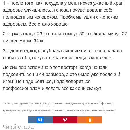
1 + после того, как похудела у меня исчез ужасный храп,
здоровье улучшилось, я снова почувствовала себя
полноценным человеком. Проблемы ушли с женским
здоровьем. Все стало хорошо.
2 + грудь минус 23 см, талия минус 30 см, бедра минус 27
см, вес минус 34 кг.
3 + девочки, когда я убрала лишние см, я снова начала
любить себя, покупать красивые вещи в магазине.
До сих пор вспоминаю тот восторг, когда начали
подходить вещи 44 размера, а это было уже после 2 й
игры! Не надо бояться, надо довериться
профессионалам и делать все как они скажут!
Категории:
уроки фитнеса
,
спорт фитнес
,
похудение дома
,
новый фитнес
,
тренировки дома для похудения
,
фитнес тренировка дома
,
женский фитнес
Читайте также