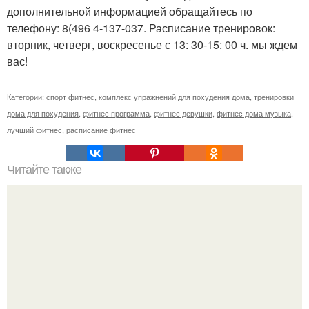
дополнительной информацией обращайтесь по
телефону: 8(496 4-137-037. Расписание тренировок:
вторник, четверг, воскресенье с 13: 30-15: 00 ч. мы ждем
вас!
Категории:
спорт фитнес
,
комплекс упражнений для похудения дома
,
тренировки
дома для похудения
,
фитнес программа
,
фитнес девушки
,
фитнес дома музыка
,
лучший фитнес
,
расписание фитнес
Читайте также
Твой рост о тебе много нового расскажет!