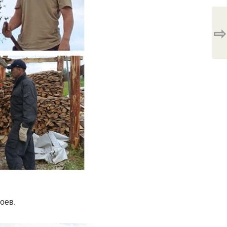
⇨
оев.