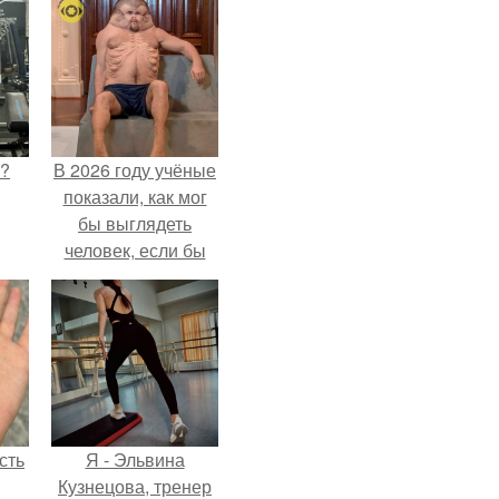
Л?
В 2026 году учёные
показали, как мог
бы выглядеть
человек, если бы
его тело
эволюционировало
специально для
выживания в
автокатастpoфах.
сть
Я - Эльвина
Кузнецова, тренер