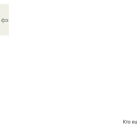
⇦
Кто е