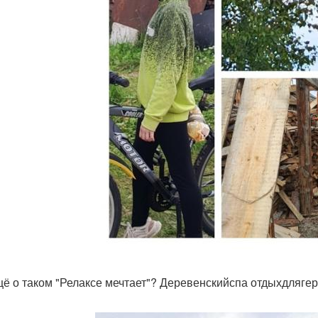
щё о таком "Релаксе мечтает"? Деревенскийспа отдыхдлягер