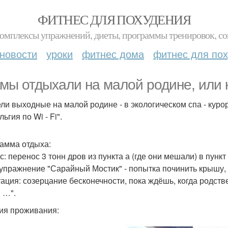
ФИТНЕС ДЛЯ ПОХУДЕНИЯ
комплексы упражнений, диеты, программы тренировок, со
новости
уроки
фитнес дома
фитнес для по
 мы отдыхали на малой родине, или ку
ли выходные на малой родине - в экологическом спа - куро
ьгия по Wi - Fi".
амма отдыха:
с: перенос 3 тонн дров из пункта а (где они мешали) в пунк
 упражнение "Сарайный Мостик" - попытка починить крышу,
ация: созерцание бесконечности, пока ждёшь, когда родствен
 …".
ия проживания: