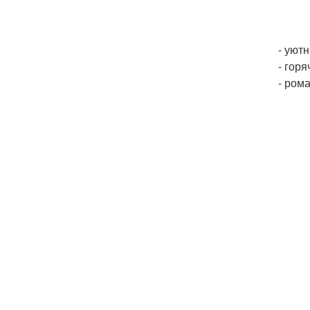
- уют
- гор
- рома