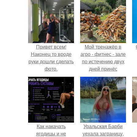
Привет всем!
Мой тренажёр в
Наконец то вроде
агро - фитнес - зале
руки дошли сделать
по истечению двух
фото.
дней принёс
ощутимый
результат.
Как накачать
Уральская Барби
ягодицы и не
уехала заграницу,