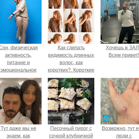
Сон, физическая
Как сделать
Хочешь в ЗА
активность,
видимость длинных
Всем привет!
питание и
волос, как
эмоциональное
коротких?. Короткие
состояние!
волосы без
стрижки: узнай, как!
Тут даже мы не
Песочный пирог с
Возможно, тут е
знаем, как
сочной клубничной
люди с