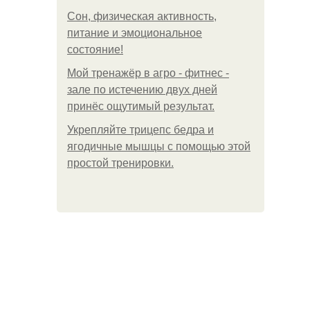
Сон, физическая активность,
питание и эмоциональное
состояние!
Мой тренажёр в агро - фитнес -
зале по истечению двух дней
принёс ощутимый результат.
Укрепляйте трицепс бедра и
ягодичные мышцы с помощью этой
простой тренировки.