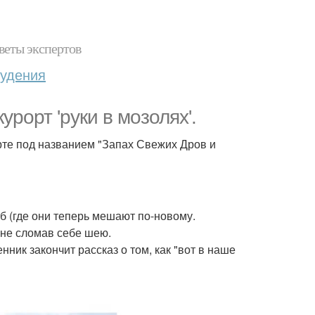
веты экспертов
худения
рорт 'руки в мозолях'.
рте под названием "Запах Свежих Дров и
т б (где они теперь мешают по-новому.
 не сломав себе шею.
ник закончит рассказ о том, как "вот в наше