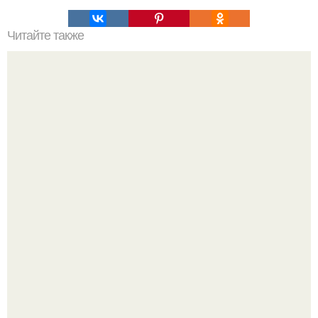
Читайте также
Фитнес программы тренировок для женщин. Женский
тренинг программа тренировок для девушек.