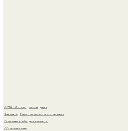
Имбирь - природный целитель.
Как накачать ягодицы и не угробить суставы.
© 2026 Фитнес для похудения
Контакты
Пользовательское соглашение
Политика конфидециальности
Обратная связь