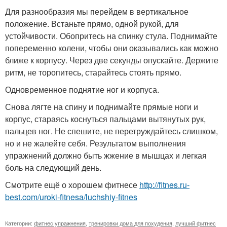
Для разнообразия мы перейдем в вертикальное
положение. Встаньте прямо, одной рукой, для
устойчивости. Обопритесь на спинку стула. Поднимайте
попеременно колени, чтобы они оказывались как можно
ближе к корпусу. Через две секунды опускайте. Держите
ритм, не торопитесь, старайтесь стоять прямо.
Одновременное поднятие ног и корпуса.
Снова лягте на спину и поднимайте прямые ноги и
корпус, стараясь коснуться пальцами вытянутых рук,
пальцев ног. Не спешите, не перетруждайтесь слишком,
но и не жалейте себя. Результатом выполнения
упражнений должно быть жжение в мышцах и легкая
боль на следующий день.
Смотрите ещё о хорошем фитнесе
http://fitnes.ru-
best.com/uroki-fitnesa/luchshiy-fitnes
Категории:
фитнес упражнения
,
тренировки дома для похудения
,
лучший фитнес