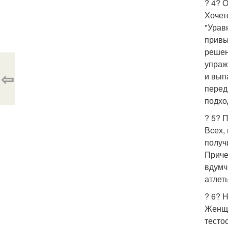
? 4? 
Хочет
"Урав
привы
решен
упраж
⇦
и вып
перед
подхо
? 5? 
Всех,
получ
Приче
вдумч
атлет
? 6? 
Женщи
тесто