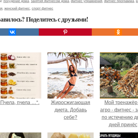
и:
похудение дома
,
занятия фитнесом дома
,
фитнес упражнения
,
фитнес программа
,
к
ия
,
женский фитнес
,
спорт фитнес
авилось? Поделитесь с друзьями!
"Пчела, пчела …".
Жиросжигающая
Мой тренажёр
диета. Добавь
агро - фитнес - 
себе?
по истечению д
дней принёс
ощутимый