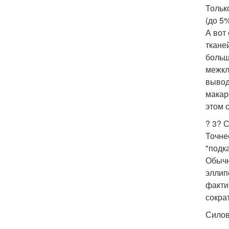
Тольк
(до 5%
А вот
ткане
больш
межкл
вывод
макар
этом 
? 3? 
Точне
"подк
Обычн
эллип
факти
сократ
Силов