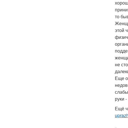
хорош
прини
то бы
Женщи
этой 
физич
орган
подде
женщи
не ст
далек
Еще о
недов
слабы
руки 
Ещё ч
uprazh