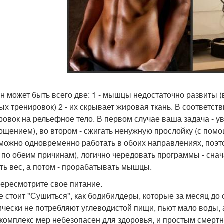
н может быть всего две: 1 - мышцы недостаточно развиты 
ых тренировок) 2 - их скрывает жировая ткань. В соответст
ровок на рельефное тело. В первом случае ваша задача - 
гощением), во втором - сжигать ненужную прослойку (с пом
можно одновременно работать в обоих направлениях, поэт
 по обеим причинам), логично чередовать программы - снач
ть вес, а потом - прорабатывать мышцы.
Пересмотрите свое питание.
не стоит "Сушиться", как бодибилдеры, которые за месяц до
ически не потребляют углеводистой пищи, пьют мало воды,
 комплекс мер небезопасен для здоровья, и простым смертн