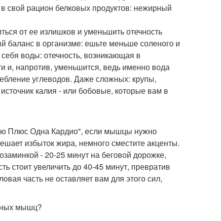
 в свой рацион белковых продуктов: нежирный
иться от ее излишков и уменьшить отечность
ый баланс в организме: ешьте меньше соленого и
 себя воды: отечность, возникающая в
ти и, напротив, уменьшится, ведь именно вода
ебление углеводов. Даже сложных: крупы,
 источник калия - или бобовые, которые вам в
елю Плюс Одна Кардио", если мышцы нужно
 мешает избыток жира, немного сместите акценты.
заминкой - 20-25 минут на беговой дорожке,
ь стоит увеличить до 40-45 минут, превратив
овая часть не оставляет вам для этого сил,
ефных мышц?