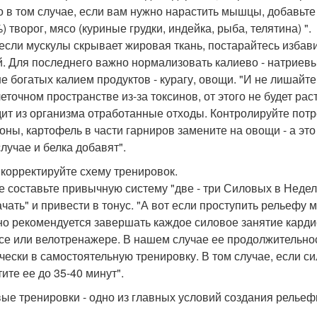
о в том случае, если вам нужно нарастить мышцы, добавьте
) творог, мясо (куриные грудки, индейка, рыба, телятина) ".
 если мускулы скрывает жировая ткань, постарайтесь избав
й. Для последнего важно нормализовать калиево - натриев
е богатых калием продуктов - курагу, овощи. "И не лишайте
еточном пространстве из-за токсинов, от этого не будет рас
ит из организма отработанные отходы. Контролируйте потр
оны, картофель в части гарниров замените на овощи - а это
случае и белка добавят".
Скорректируйте схему тренировок.
е составьте привычную систему "две - три Силовых в Нед
ачать" и привести в тонус. "А вот если проступить рельефу
о рекомендуется завершать каждое силовое занятие кардио
се или велотренажере. В нашем случае ее продолжительност
чески в самостоятельную тренировку. В том случае, если сил
ите ее до 35-40 минут".
ые тренировки - одно из главных условий создания рель