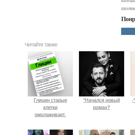
Категори
похуден
Понр
Читайте также
Глицин старые
"Начался новый
-
клетки
роман?
омолаживает.