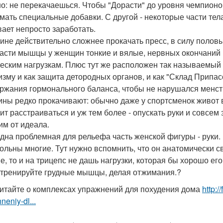
о: не перекачаешься. Чтобы "Дорасти" до уровня чемпионо
мать специальные добавки. С другой - некоторые части тела 
вает непросто заработать.
не действительно сложнее прокачать пресс, в силу половы
части мышцы у женщин тонкие и вялые, нервных окончаний 
еским нагрузкам. Плюс тут же расположен так называемы
изму и как защита детородных органов, и как "Склад Припас
ржания гормонального баланса, чтобы не нарушался менст
ны редко прокачивают: обычно даже у спортсменок живот в
оит расстраиваться и уж тем более - опускать руки и совсем 
им от идеала.
дна проблемная для рельефа часть женской фигуры - руки. 
ольны многие. Тут нужно вспомнить, что он анатомически св
е, то и на трицепс не дашь нагрузки, которая бы хорошо его
- тренируйте грудные мышцы, делая отжимания.?
итайте о комплексах упражнений для похудения дома
http:/
neniy-dl...