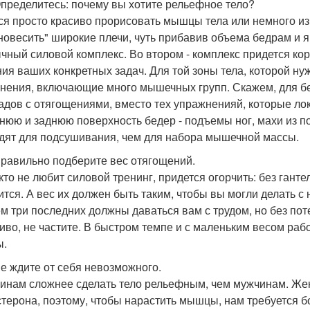
Определитесь: почему вы хотите рельефное тело?
ся просто красиво прорисовать мышцы тела или немного из
новесить" широкие плечи, чуть прибавив объема бедрам и 
чный силовой комплекс. Во втором - комплекс придется ко
ия ваших конкретных задач. Для той зоны тела, которой н
нения, включающие много мышечных групп. Скажем, для бе
адов с отягощениями, вместо тех упражненияй, которые л
нюю и заднюю поверхность бедер - подъемы ног, махи из п
дят для подсушивания, чем для набора мышечной массы.
Правильно подберите вес отягощений.
 кто не любит силовой тренинг, придется огорчить: без гант
ится. А вес их должен быть таким, чтобы вы могли делать с
м три последних должны даваться вам с трудом, но без пот
иво, не частите. В быстром темпе и с маленьким весом ра
ы.
Не ждите от себя невозможного.
нам сложнее сделать тело рельефным, чем мужчинам. Жен
стерона, поэтому, чтобы нарастить мышцы, нам требуется б