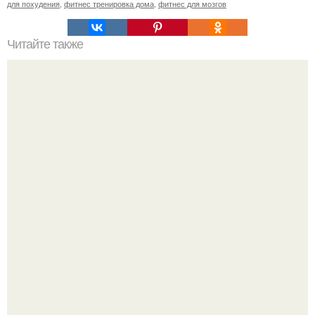
для похудения
,
фитнес тренировка дома
,
фитнес для мозгов
Читайте также
Анатомические поезда. Восемь удивительных фактов о
фасции из книги Томаса майерса "Анатомические
Поезда".