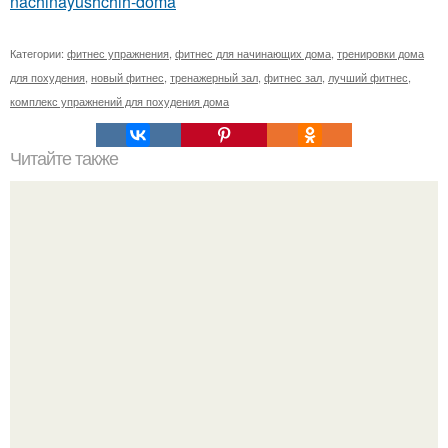
nachinayushchih-doma
Категории:
фитнес упражнения
,
фитнес для начинающих дома
,
тренировки дома
для похудения
,
новый фитнес
,
тренажерный зал
,
фитнес зал
,
лучший фитнес
,
комплекс упражнений для похудения дома
Читайте также
16 эффективных способов быстро сбросить вес.