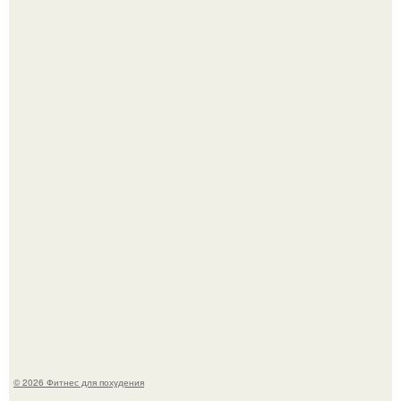
Имбирь - природный целитель.
Как накачать ягодицы и не угробить суставы.
© 2026 Фитнес для похудения