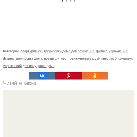
Категории:
спорт фитнес
,
тренировки дома для похудения
,
фитнес упражнения
,
фитнес тренировка дома
,
новый фитнес
,
тренажерный зал
,
фитнес клуб
,
комплекс
упражнений для похудения дома
Читайте также