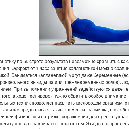
ланетику по быстроте результата невозможно сравнить с ка
ения. Эффект от 1 часа занятия калланетикой можно сравни
икой! Заниматься калланетикой могут даже беременные (ес
роизвольного выкидыша или преждевременных родов), люди
нием. При выполнении упражнений задействуются даже те
 того, в ходе тренировок нужно обратить особое внимание
ельных техник позволяет насытить кислородом организм, о
, занятие предполагает такие элементы: разминка, способс
ейшей физической нагрузке; упражнения для пресса; упражн
нетику иногда сравнивают с пилатесом. Эти два направле