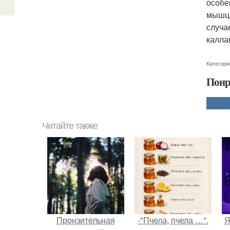
особе
мышцы
случа
калла
Категори
Понр
Читайте также
Пронзительная
-"Пчела, пчела …".
Я