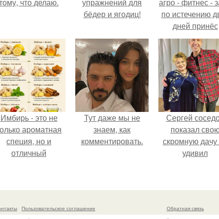
тому, что делаю.
упражнений для
агро - фитнес - 
бёдер и ягодиц!
по истечению д
дней принёс
ощутимый
результат.
Имбирь - это не
Тут даже мы не
Сергей сосед
только ароматная
знаем, как
показал сво
специя, но и
комментировать.
скромную дачу 
отличный
удивил
ингредиент для
поклонников
олезных напитков
и блюд.
онтакты
Пользовательское соглашение
Обратная связь