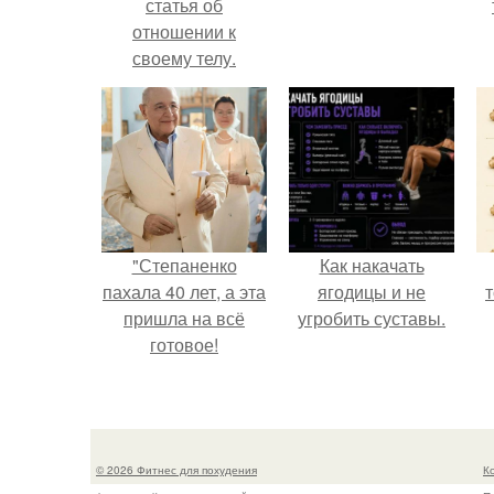
статья об
отношении к
своему телу.
"Степаненко
Как накачать
пахала 40 лет, а эта
ягодицы и не
пришла на всё
угробить суставы.
готовое!
п
© 2026 Фитнес для похудения
К