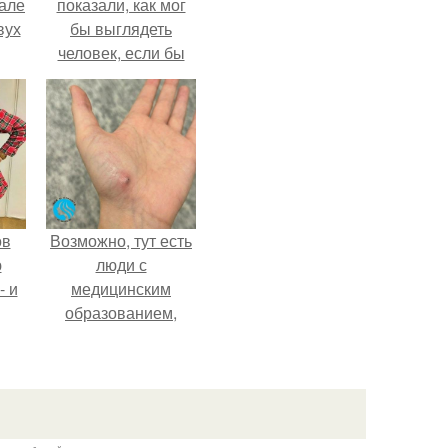
зале
показали, как мог
вух
бы выглядеть
человек, если бы
его тело
эволюционировало
специально для
выживания в
автокатастpoфах.
ов
Возможно, тут есть
ю
люди с
- и
медицинским
образованием,
.
подскажите, что
делать!