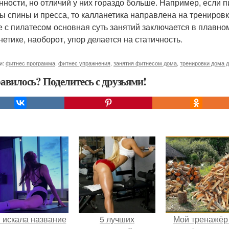
нности, но отличий у них гораздо больше. Например, если 
 спины и пресса, то калланетика направлена на тренировку 
е с пилатесом основная суть занятий заключается в плавно
нетике, наоборот, упор делается на статичность.
и:
фитнес программа
,
фитнес упражнения
,
занятия фитнесом дома
,
тренировки дома 
авилось? Поделитесь с друзьями!
 искала название
5 лучших
Мой тренажёр