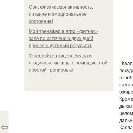
Сон, физическая активность,
питание и эмоциональное
состояние!
Мой тренажёр в агро - фитнес -
зале по истечению двух дней
принёс ощутимый результат.
Укрепляйте трицепс бедра и
. Кал
ягодичные мышцы с помощью этой
похуд
простой тренировки.
аэроб
самоп
ожире
Кроме
дыхат
целом
дальн
⇦
Калла