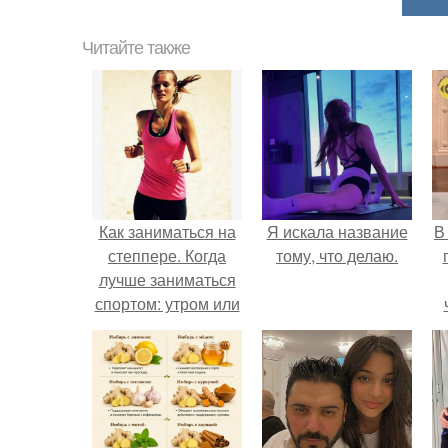
Читайте также
Как заниматься на
Я искала название
В
степпере. Когда
тому, что делаю.
лучше заниматься
спортом: утром или
вечером
э