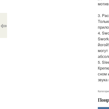
мотив
3. Pa
Тольк
⇦
прило
4. Swo
Swork
йогой
могут
абсол
5. Sle
Крепк
сном 
звука
Категори
Понр