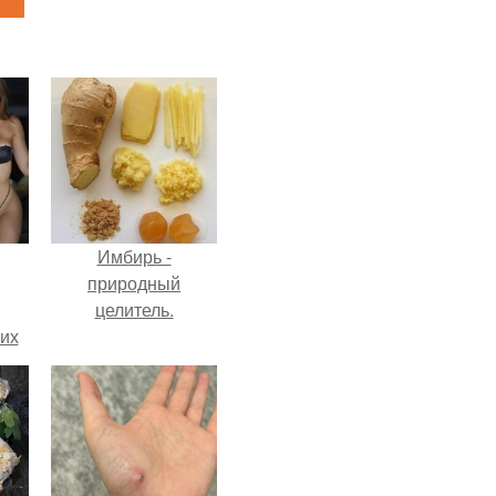
Имбирь -
природный
целитель.
сих
т