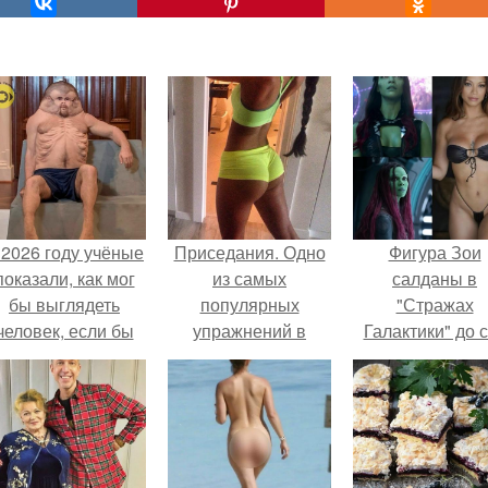
 2026 году учёные
Приседания. Одно
Фигура Зои
показали, как мог
из самых
салданы в
бы выглядеть
популярных
"Стражах
человек, если бы
упражнений в
Галактики" до 
его тело
фитнесе и
пор вызывае
волюционировало
бодибилдинге,
восхищение.
специально для
вокруг которого
выживания в
множество споров
автокатастpoфах.
и противоречий.