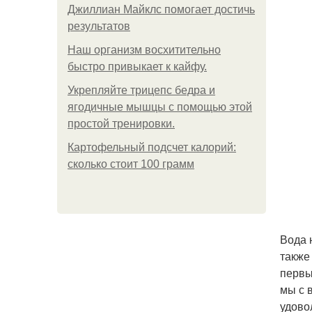
Джиллиан Майклс помогает достичь
результатов
Наш организм восхитительно
быстро привыкает к кайфу.
Укрепляйте трицепс бедра и
ягодичные мышцы с помощью этой
простой тренировки.
Картофельный подсчет калорий:
сколько стоит 100 грамм
Вода 
также
первы
мы с 
удово