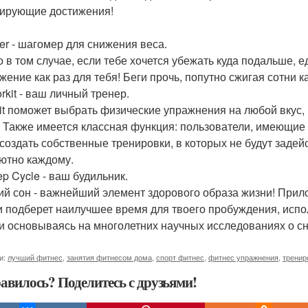
ирующие достижения!
cer - шагомер для снижения веса.
о в том случае, если тебе хочется убежать куда подальше, е
жение как раз для тебя! Беги прочь, попутно сжигая сотни к
rkit - ваш личный тренер.
it поможет выбрать физические упражнения на любой вкус,
! Также имеется классная функция: пользователи, имеющие
 создать собственные тренировки, в которых не будут заде
ютно каждому.
ep Cycle - ваш будильник.
ий сон - важнейший элемент здорового образа жизни! Прило
и подберет наилучшее время для твоего пробуждения, исп
 и основываясь на многолетних научных исследованиях о сн
и:
лучший фитнес
,
занятия фитнесом дома
,
спорт фитнес
,
фитнес упражнения
,
тренир
авилось? Поделитесь с друзьями!