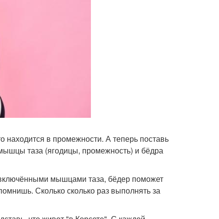
то находится в промежности. А теперь поставь
" мышцы таза (ягодицы, промежность) и бёдра
с включёнными мышцами таза, бёдер поможет
вспомнишь. Сколько сколько раз выполнять за
ставь, что живот "в Корсете". С каждой