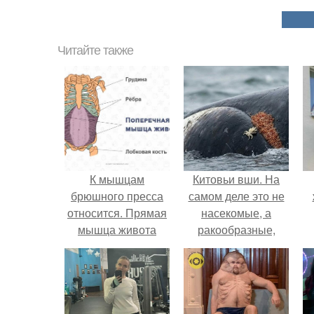
Читайте также
К мышцам
Китовьи вши. На
брюшного пресса
самом деле это не
относится. Прямая
насекомые, а
мышца живота
ракообразные,
относящиеся к
бокоплавам.