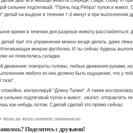
дой сильнее подтягивай, "Прячь под Рёбра" пупок и живот
т" делай на выдохе в течении 1-2 минут и при выполнении 
ьное время в течении дня разреши животу расслабляться: 
делай три! это упражнение можно везде делать. даже лёжа в 
обтягивающая мокрая футболка. И ты сейчас будешь выполн
лке не появлялись складки.
й движения: повороты головы, любые движения руками, но
ыполнении любого из них должно быть ощущение, что у тебя
 таза".
спокойно, контролируй "Длину Талии". А также воспроизвед
е сильнее подтягивай пупок и живот. .хватит. отправлять т
ешь как-нибудь потом. Сделай сделай это прямо сейчас.
и:
фитнес зал
,
фитнес упражнения
,
тренажерный зал
авилось? Поделитесь с друзьями!