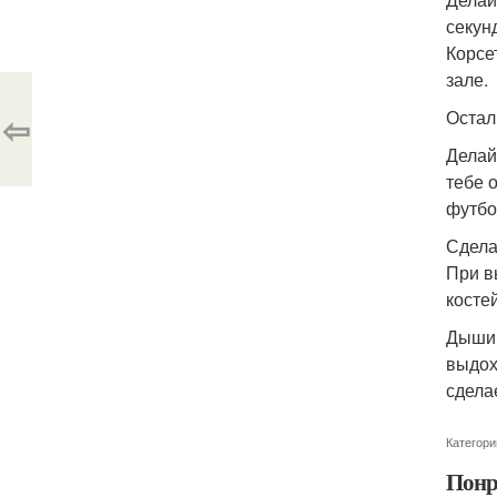
секун
Корсе
зале.
Остал
⇦
Делай 
тебе 
футбо
Сдела
При в
костей
Дыши 
выдох
сдела
Категори
Понр