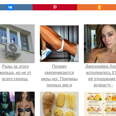
Рады за этого
Почему
Дженнифер Ло
жильца, но не от
увеличиваются
исполнилось 57
всего сердца.
икры ног. Причины
её отношение
полных икр и
возрасту -
варианты, как
настоящий
сделать икры ног
манифест
тоньше.
уверенности: "
говорите, что 
отлично выгля