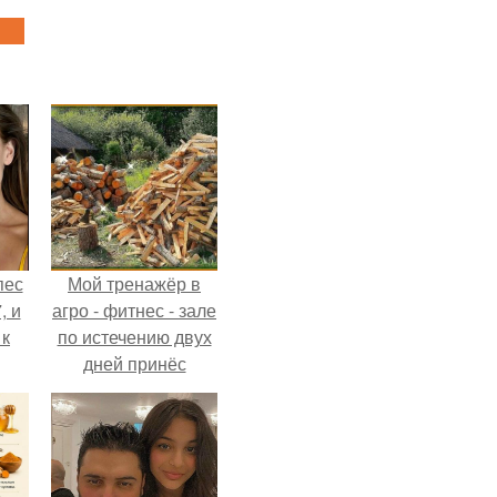
пес
Мой тренажёр в
, и
агро - фитнес - зале
 к
по истечению двух
дней принёс
ощутимый
результат.
не
я
жу