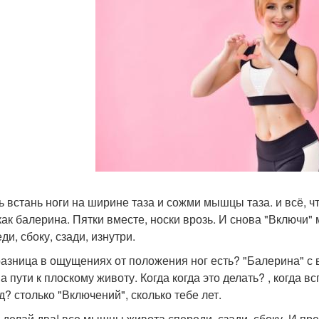
ь встань ноги на ширине таза и сожми мышцы таза. и всё, ч
 как балерина. Пятки вместе, носки врозь. И снова "Включи
ди, сбоку, сзади, изнутри.
разница в ощущениях от положения ног есть? "Балерина" 
на пути к плоскому животу. Когда когда это делать? , когда 
д? столько "Включений", сколько тебе лет.
 делай два! все мышцы живота спереди, сзади, сбоку. И пред