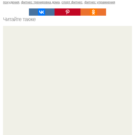
похудения
,
фитнес тренировка дома
,
спорт фитнес
,
фитнес упражнения
Читайте также
Анатомические поезда. Восемь удивительных фактов о
фасции из книги Томаса майерса "Анатомические
Поезда".