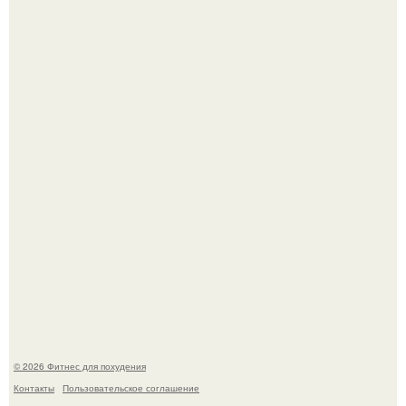
Как накачать ягодицы и не угробить суставы.
Уральская Барби уехала заграницу, чтобы сделать себе
грудь мечты за 12, 5 тыс.
© 2026 Фитнес для похудения
Контакты
Пользовательское соглашение