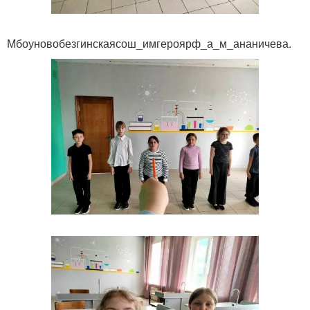
Мбоуновобезгинскаясош_имгероярф_а_м_ананичева.