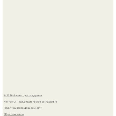
Уральская Барби уехала заграницу, чтобы сделать себе
грудь мечты за 12, 5 тыс.
Тут даже мы не знаем, как комментировать.
© 2026 Фитнес для похудения
Контакты
Пользовательское соглашение
Политика конфидециальности
Обратная связь