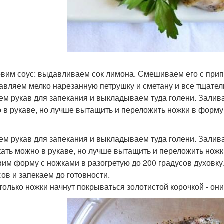
товим соус: выдавливаем сок лимона. Смешиваем его с при
бавляем мелко нарезанную петрушку и сметану и все тщате
рем рукав для запекания и выкладываем туда голени. Зали
 в рукаве, но лучше вытащить и переложить ножки в форму 
рем рукав для запекания и выкладываем туда голени. Зали
ать можнo в рукаве, но лучше вытащить и переложить ножки
авим форму с ножками в разогретую до 200 градусов духовку
сов и запекаем до готовности.
к только ножки начнут покрываться золотистой корочкой - он