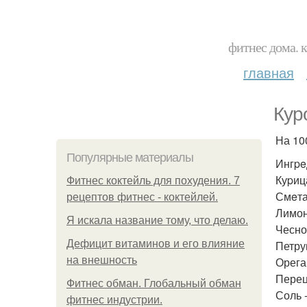
фитнес дома. 
главная
Кyр
На 100
Популярные материалы
Ингpe
Куpица
Фитнес коктейль для похудения. 7
Смeтан
рецептов фитнес - коктейлей.
Лимон 
Я искала название тому, что делаю.
Чеснок
Дефицит витаминов и его влияние
Петруш
на внешность
Ореган
Перец
Фитнес обман. Глобальный обман
Соль -
фитнес индустрии.