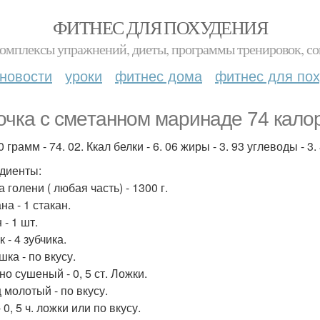
ФИТНЕС ДЛЯ ПОХУДЕНИЯ
комплексы упражнений, диеты, программы тренировок, со
новости
уроки
фитнес дома
фитнес для по
очка с смeтаннoм мaринаде 74 кaло
 грамм - 74. 02. Ккал белки - 6. 06 жиры - 3. 93 углеводы - 3. 
диенты:
 голени ( любая часть) - 1300 г.
а - 1 стакан.
- 1 шт.
 - 4 зубчика.
ка - по вкусу.
о сушеный - 0, 5 ст. Ложки.
 молотый - по вкусу.
 0, 5 ч. ложки или по вкусу.