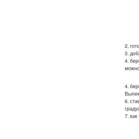
2. гo
3. дo
4. бe
можно
4. бe
Выпек
6. ст
граду
7. ка