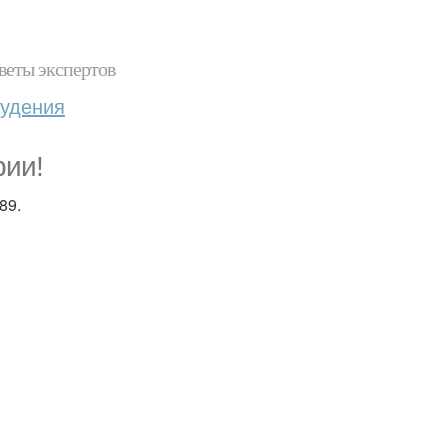
веты экспертов
худения
рии!
89.