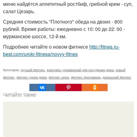
меню найдётся аппетитный ростбиф, грибной крем - суп,
салат Цезарь.
Средняя стоимость "Плотного" обеда на двоих - 800
рублей. Время работы: ежедневно с 10: 00 до 22: 00 -
мурманское шоссе, 12-й км.
Подробнее читайте о новом фитнесе
http://fitnes.ru-
best.com/uroki-fitnesa/novyy-fitnes
Категории:
лучший фитнес
,
комплекс упражнений для похудения дома
,
новый
фитнес
,
фитнес уроки дома
,
фитнес цены
,
фитнес программа
,
домашний фитнес
Читайте также