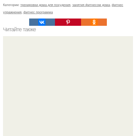
Категории:
тренировки дома для похудения
,
занятия фитнесом дома
,
фитнес
упражнения
,
фитнес программа
Читайте также
Анатомические поезда. Восемь удивительных фактов о
фасции из книги Томаса майерса "Анатомические
Поезда".