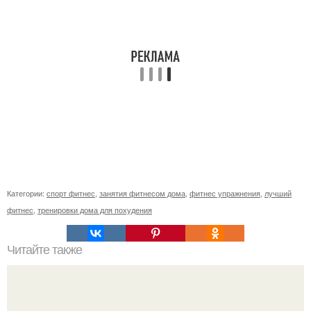
Категории:
спорт фитнес
,
занятия фитнесом дома
,
фитнес упражнения
,
лучший
фитнес
,
тренировки дома для похудения
Читайте также