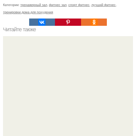
Категории:
тренажерный зал
,
фитнес зал
,
спорт фитнес
,
лучший фитнес
,
тренировки дома для похудения
Читайте также
Здравствуйте, милые девушки.