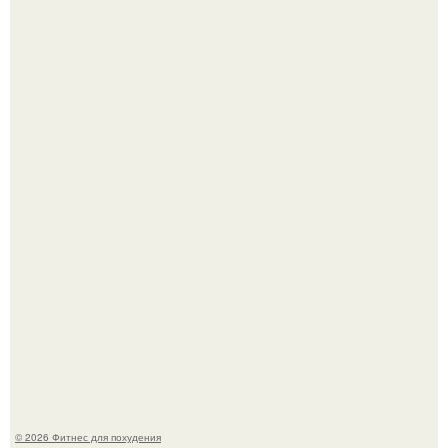
Уральская Барби уехала заграницу, чтобы сделать себе
грудь мечты за 12, 5 тыс.
Тут даже мы не знаем, как комментировать.
© 2026 Фитнес для похудения