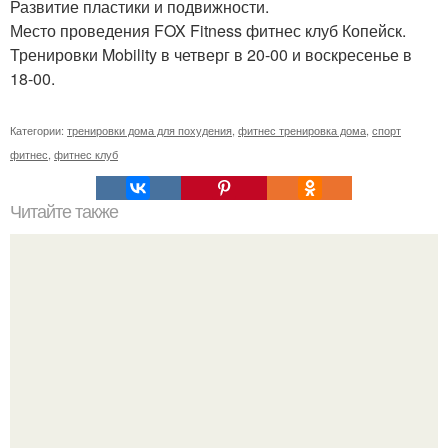
Развитие пластики и подвижности.
Место проведения FOX Fitness фитнес клуб Копейск.
Тренировки Mobility в четверг в 20-00 и воскресенье в
18-00.
Категории:
тренировки дома для похудения
,
фитнес тренировка дома
,
спорт
фитнес
,
фитнес клуб
Читайте также
Сколько раз нужно делать планку, чтобы похудеть.
Сколько раз в день делать планку —, чтобы был
результат для похудения