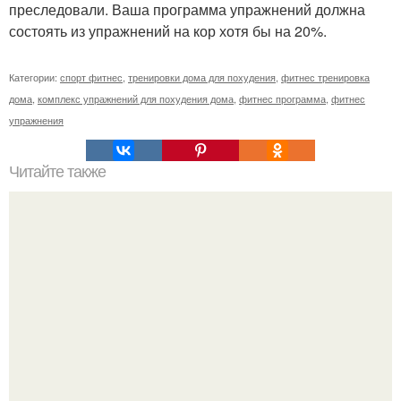
преследовали. Ваша программа упражнений должна
состоять из упражнений на кор хотя бы на 20%.
Категории:
спорт фитнес
,
тренировки дома для похудения
,
фитнес тренировка
дома
,
комплекс упражнений для похудения дома
,
фитнес программа
,
фитнес
упражнения
Читайте также
Куда сходить в Тюмени. 20 Лучших мест в Тюмени, куда
можно сходить с маленьким ребенком