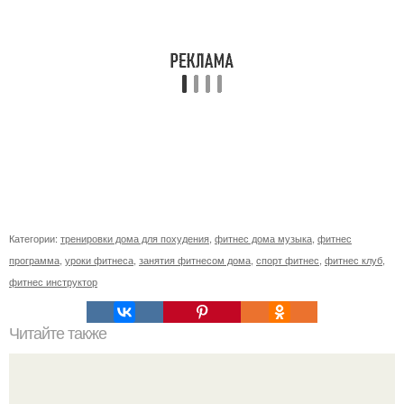
Категории:
тренировки дома для похудения
,
фитнес дома музыка
,
фитнес
программа
,
уроки фитнеса
,
занятия фитнесом дома
,
спорт фитнес
,
фитнес клуб
,
фитнес инструктор
Читайте также