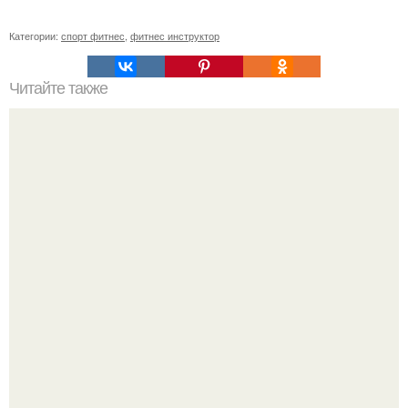
Категории:
спорт фитнес
,
фитнес инструктор
Читайте также
Sky Power тренировка. SKY Power - совершенно новое и
эффективное направление в фитнесе.