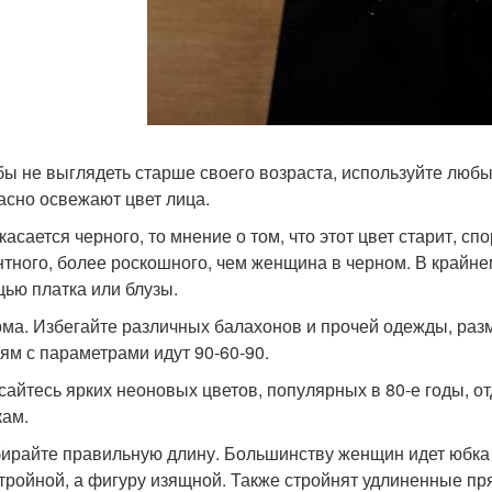
обы не выглядеть старше своего возраста, используйте любы
асно освежают цвет лица.
 касается черного, то мнение о том, что этот цвет старит, с
нтного, более роскошного, чем женщина в черном. В крайне
ью платка или блузы.
рма. Избегайте различных балахонов и прочей одежды, р
ям с параметрами идут 90-60-90.
асайтесь ярких неоновых цветов, популярных в 80-е годы,
кам.
бирайте правильную длину. Большинству женщин идет юбка 
стройной, а фигуру изящной. Также стройнят удлиненные п