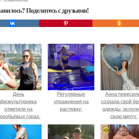
авилось? Поделитесь с друзьями!
День
Регулярные
Анна пересил
физкультурника
упражнения на
создала свой б
отметили на
растяжку:
одежды, испол
оробьёвых горах.
свою мечту.