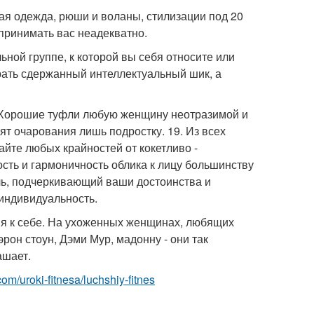
ая одежда, рюши и воланы, стилизации под 20
принимать вас неадекватно.
ьной группе, к которой вы себя относите или
рать сдержанный интеллектуальный шик, а
. Хорошие туфли любую женщину неотразимой и
т очарования лишь подростку. 19. Из всех
айте любых крайностей от кокетливо -
сть и гармоничность облика к лицу большинству
ль, подчеркивающий ваши достоинства и
 индивидуальность.
ния к себе. На ухоженных женщинах, любящих
он стоун, Дэми Мур, мадонну - они так
ашает.
.com/uroki-fitnesa/luchshiy-fitnes