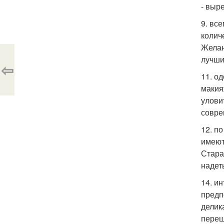
- выре
9. вс
колич
Желан
лучши
⇦
11. о
макия
улови
совре
12. п
имеют
Стара
надет
14. и
предп
делик
переш