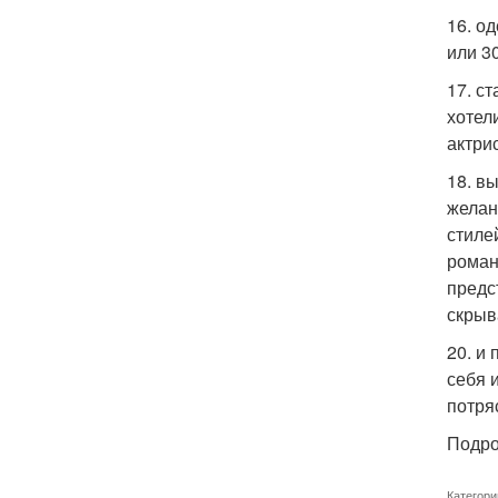
16. о
или 3
17. с
хотел
актри
18. в
желан
стиле
роман
предс
скрыв
20. и
себя 
потря
Подро
Категори