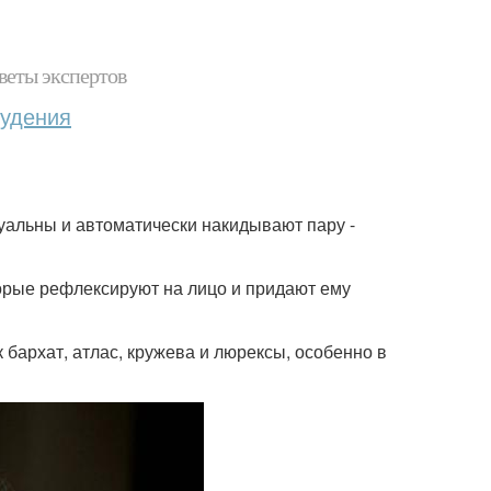
веты экспертов
худения
туальны и автоматически накидывают пару -
торые рефлексируют на лицо и придают ему
 бархат, атлас, кружева и люрексы, особенно в