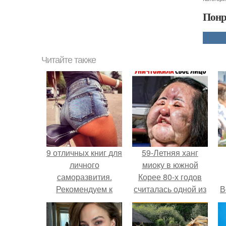
Понр
Читайте также
9 отличных книг для
59-Летняя ханг
личного
миоку в южной
саморазвития.
Корее 80-х годов
Рекомендуем к
считалась одной из
В
прочтению! 1. 124
самых
способа
привлекательных
сэкономить, не
женщин.