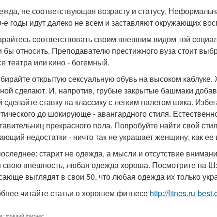
дежда, не соответствующая возрасту и статусу. Неформальн
0-е годы идут далеко не всем и заставляют окружающих вос
тарайтесь соответствовать своим внешним видом той социал
и бы относить. Преподавателю престижного вуза стоит выб
се театра или кино - богемный.
ыбирайте открытую сексуальную обувь на высоком каблуке
ной сделают. И, напротив, грубые закрытые башмаки добавя
й сделайте ставку на классику с легким налетом шика. Избег
тического до шокирующе - авангардного стиля. Естественно
тавительниц прекрасного пола. Попробуйте найти свой сти
ающий недостатки - ничто так не украшает женщину, как ее
 последнее: старит не одежда, а мысли и отсутствие внима
и свою внешность, любая одежда хороша. Посмотрите на Шэр
сающе выглядят в свои 50, что любая одежда их только укр
бнее читайте статьи о хорошем фитнесе
http://fitnes.ru-best
и:
лучший фитнес