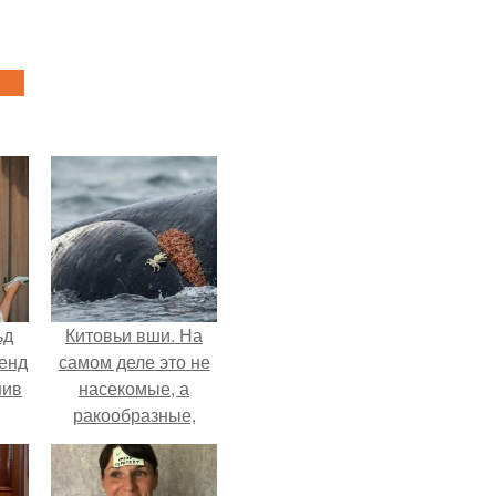
ьд
Китовьи вши. На
ренд
самом деле это не
нив
насекомые, а
ракообразные,
относящиеся к
бокоплавам.