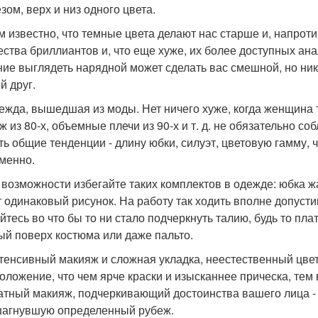
зом, верх и низ одного цвета.
ем известно, что темные цвета делают нас старше и, напроти
ества бриллиантов и, что еще хуже, их более доступных анал
ие выглядеть нарядной может сделать вас смешной, но ника
й друг.
дежда, вышедшая из моды. Нет ничего хуже, когда женщина 
ж из 80-х, объемные плечи из 90-х и т. д. не обязательно с
ть общие тенденции - длину юбки, силуэт, цветовую гамму, ч
менно.
о возможности избегайте таких комплектов в одежде: юбка ж
 одинаковый рисунок. На работу так ходить вполне допустимо,
йтесь во что бы то ни стало подчеркнуть талию, будь то пл
ый поверх костюма или даже пальто.
нтенсивный макияж и сложная укладка, неестественный цве
оложение, что чем ярче краски и изысканнее прическа, те
атный макияж, подчеркивающий достоинства вашего лица - 
агнувшую определенный рубеж.