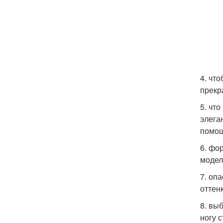
4. чт
прекр
5. что
элега
помощ
6. фо
модел
7. оп
оттен
8. вы
ногу 