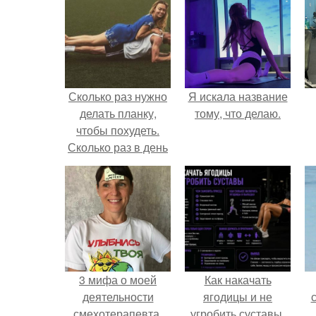
Сколько раз нужно
Я искала название
делать планку,
тому, что делаю.
чтобы похудеть.
Сколько раз в день
делать планку —,
чтобы был
результат для
похудения
3 мифа о моей
Как накачать
деятельности
ягодицы и не
смехотерапевта.
угробить суставы.