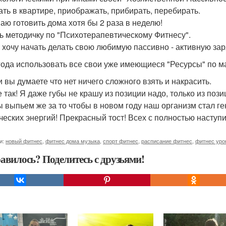
ать в квартире, приображать, прибирать, перебирать.
аю готовить дома хотя бы 2 раза в неделю!
ь методичку по "Психотерапевтическому Фитнесу".
 хочу начать делать свою любимую пассивно - активную заряд
года использовать все свои уже имеющиеся "Ресурсы" по м
и вы думаете что нет ничего сложного взять и накрасить.
е так! Я даже губы не крашу из позиции надо, только из пози
ы выпьем же за то чтобы в новом году наш организм стал 
ческих энергий! Прекрасный тост! Всех с полностью насту
и:
новый фитнес
,
фитнес дома музыка
,
спорт фитнес
,
расписание фитнес
,
фитнес уро
авилось? Поделитесь с друзьями!