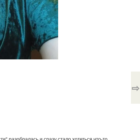
⇨
" разобралась и сразу стало хотеться что-то