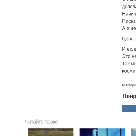
делел
Начин
Писат
А ещё
Цель 
И есл
Это н
Так м
косми
Категори
Понр
Читайте также