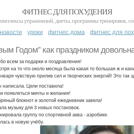
ФИТНЕС ДЛЯ ПОХУДЕНИЯ
комплексы упражнений, диеты, программы тренировок, со
новости
уроки
фитнес дома
фитнес для по
вым Годом" как праздником довольна
бо всем за подарки и поздравления!
отря на то что около месяца была какая то большая ж и кан
января чувствую прилив сил и творческих энергий! Это так з
 написала. Цели поставила!
и появляться мечты и желания!
ряный блокнот и золотой ежедневник завела!
ла музыку для 3 новых постановок.
нировала группу по спортивной аква - аэробике.
лась в новую учёбу.