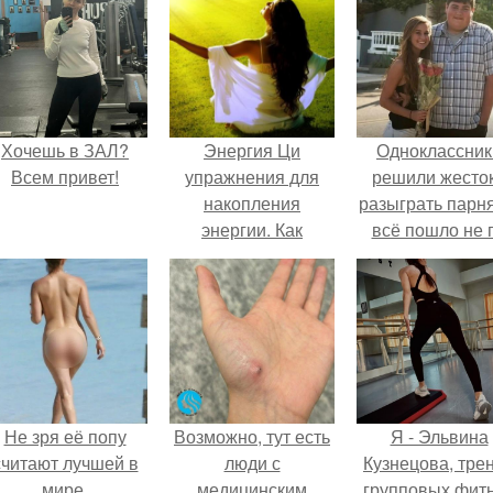
Хочешь в ЗАЛ?
Энергия Ци
Одноклассник
Всем привет!
упражнения для
решили жесто
накопления
разыграть парня
энергии. Как
всё пошло не 
увеличить женскую
плану.
энергию.
Не зря её попу
Возможно, тут есть
Я - Эльвина
считают лучшей в
люди с
Кузнецова, тре
мире.
медицинским
групповых фит