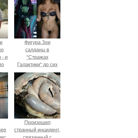
и
Фигура Зои
ко
салданы в
 - и
"Стражах
по
Галактики" до сих
пор вызывает
восхищение.
Произошел
нер
странный инцидент,
нес
связанный с