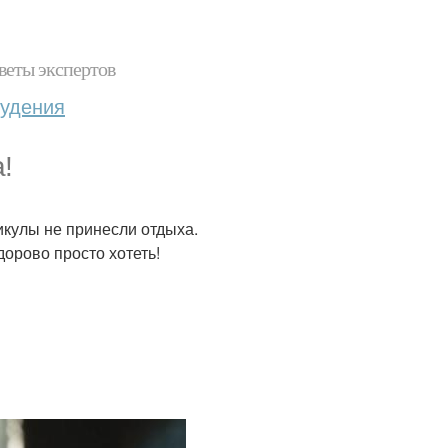
веты экспертов
худения
!
икулы не принесли отдыха.
дорово просто хотеть!