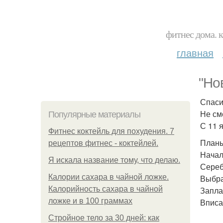
фитнес дома. 
главная
"Но
Спаси
Не см
Популярные материалы
С 11 
Фитнес коктейль для похудения. 7
Планы
рецептов фитнес - коктейлей.
Начал
Я искала название тому, что делаю.
Сереб
Калории сахара в чайной ложке.
Выбра
Калорийность сахара в чайной
Запла
ложке и в 100 граммах
Вписа
Стройное тело за 30 дней: как