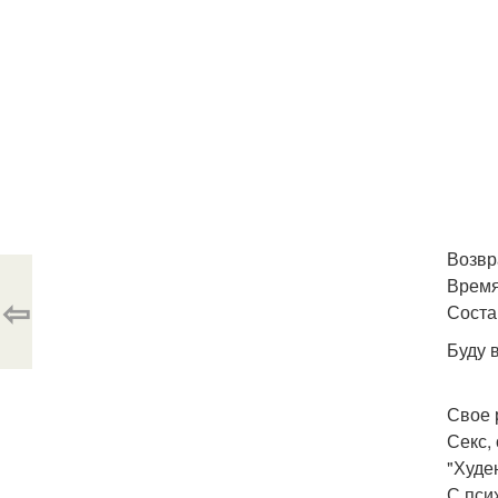
Возвр
Время
⇦
Соста
Буду 
Свое 
Секс, 
"Худею
С пси