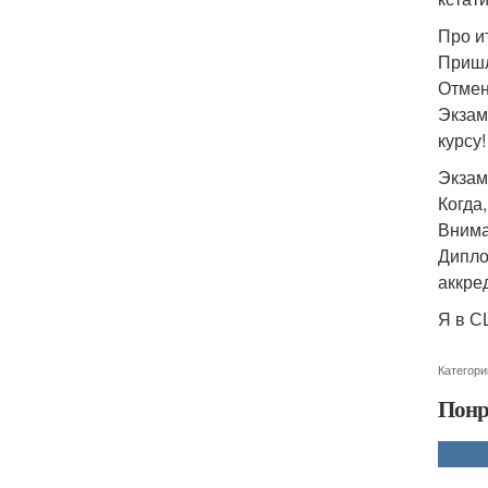
Про и
Пришл
Отмен
Экзам
курсу
Экзам
Когда
Внима
Дипло
аккре
Я в С
Категори
Понр