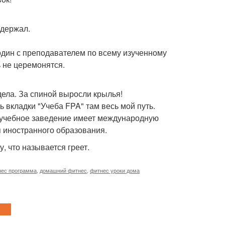
ыдержал.
 один с преподавателем по всему изученному
ь не церемонятся.
дела. За спиной выросли крылья!
ь вкладки "Учеба FPA" там весь мой путь.
то учебное заведение имеет международную
я иностранного образования.
, что называется греет.
нес программа
,
домашний фитнес
,
фитнес уроки дома