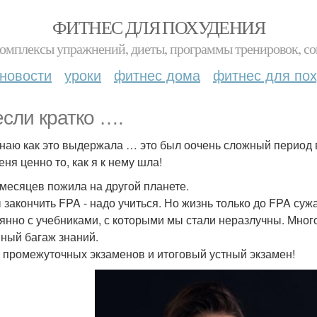
ФИТНЕС ДЛЯ ПОХУДЕНИЯ
комплексы упражнений, диеты, программы тренировок, со
новости
уроки
фитнес дома
фитнес для по
если кратко ….
знаю как это выдержала … это был оочень сложный период 
ня ценно то, как я к нему шла!
 месяцев пожила на другой планете.
 закончить FPA - надо учиться. Но жизнь только до FPA сужа
янно с учебниками, с которыми мы стали неразлучны. Много
ный багаж знаний.
 промежуточных экзаменов и итоговый устный экзамен!