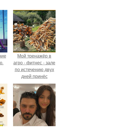
ние
Мой тренажёр в
ю.
агро - фитнес - зале
по истечению двух
дней принёс
ощутимый
результат.