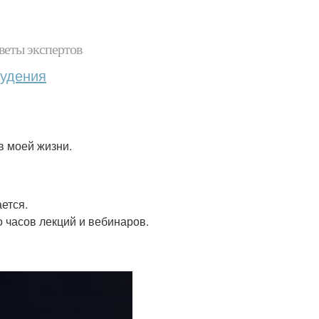
веты экспертов
худения
в моей жизни.
ется.
 часов лекций и вебинаров.