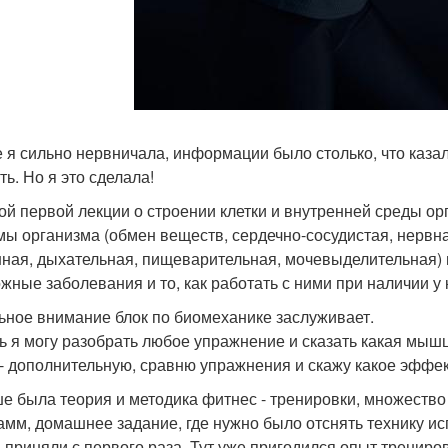
е я сильно нервничала, информации было столько, что казал
ть. Но я это сделала!
ой первой лекции о строении клетки и внутренней среды ор
мы организма (обмен веществ, сердечно-сосудистая, нервна
ная, дыхательная, пищеварительная, мочевыделительная) и
жные заболевания и то, как работать с ними при наличии у 
ьное внимание блок по биомеханике заслуживает.
ь я могу разобрать любое упражнение и сказать какая мышц
 - дополнительную, сравню упражнения и скажу какое эффе
е была теория и методика фитнес - тренировки, множество 
амм, домашнее задание, где нужно было отснять технику ис
и приняли с первого раза. Тут уже пригодился опыт трениров