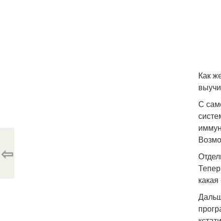
Как ж
выучи
С сам
систе
иммун
Возмо
⇦
Отдел
Тепер
какая
Дальш
прогр
кстат