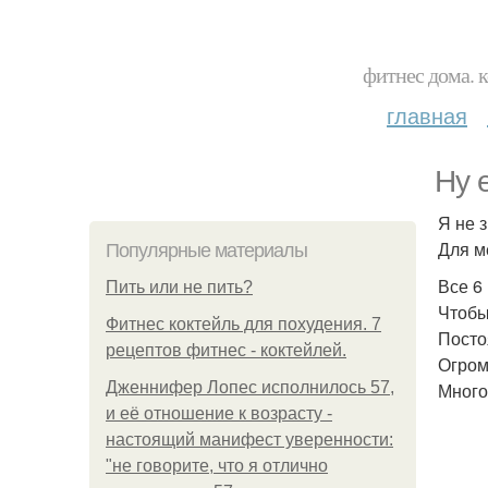
фитнес дома. 
главная
Ну 
Я не 
Для ме
Популярные материалы
Все 6
Пить или не пить?
Чтобы
Фитнес коктейль для похудения. 7
Посто
рецептов фитнес - коктейлей.
Огром
Дженнифер Лопес исполнилось 57,
Много
и её отношение к возрасту -
настоящий манифест уверенности:
"не говорите, что я отлично