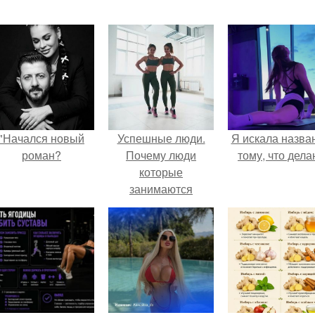
"Начался новый
Успешные люди.
Я искала назва
роман?
Почему люди
тому, что дела
которые
занимаются
спортом всегда
будут успешные и
востребованные в
любой сфере
деятельности.