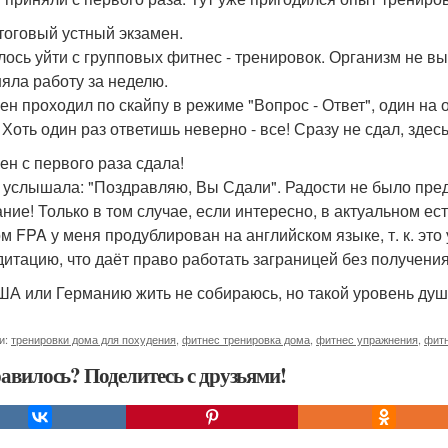
тоговый устный экзамен.
ось уйти с групповых фитнес - тренировок. Организм не в
яла работу за неделю.
ен проходил по скайпу в режиме "Вопрос - Ответ", один на
! Хоть один раз ответишь неверно - все! Сразу не сдал, здес
ен с первого раза сдала!
, услышала: "Поздравляю, Вы Сдали". Радости не было пре
ние! Только в том случае, если интересно, в актуальном ест
м FPA у меня продублирован на английском языке, т. к. э
дитацию, что даёт право работать заграницей без получени
ША или Германию жить не собираюсь, но такой уровень душу
и:
тренировки дома для похудения
,
фитнес тренировка дома
,
фитнес упражнения
,
фит
авилось? Поделитесь с друзьями!