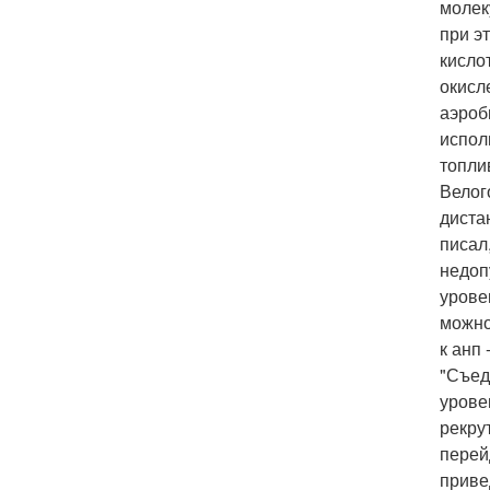
молек
при э
кисло
окисл
аэроб
испол
топли
Велог
диста
писал
недоп
урове
можно
к анп
"Съед
урове
рекру
перей
приве