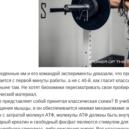
веденные им и его командой эксперименты доказали, что п
ается с первой минуты работы, а не с 45-й, как гласит клас
 ныне там. Не хотят биохимики пересматривать свои проби
ческий материал.
е представляет собой принятая классическая схема? В учеб
щения мышцы, и он обеспечивается некими механизмами э
н с затратой молекул АТФ, молекулы АТФ должны быть вну
дный креатин и свободный фосфат являются стимулом для 
аэробного гликолиза, либо окисления жиров. Вот классическ