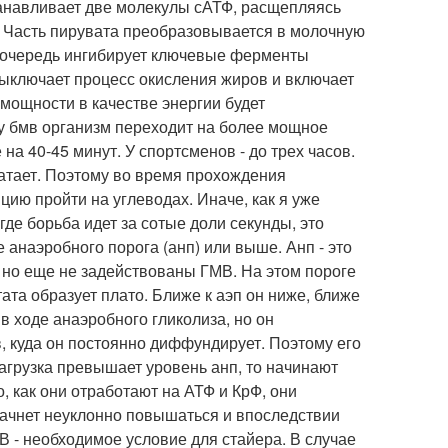
танавливает две молекулы сАТФ, расщепляясь
Ф. Часть пирувата преобразовывается в молочную
ою очередь ингибирует ключевые ферменты
выключает процесс окисления жиров и включает
мощности в качестве энергии будет
ту бмв организм переходит на более мощное
а 40-45 минут. У спортсменов - до трех часов.
атает. Поэтому во время прохождения
цию пройти на углеводах. Иначе, как я уже
где борьба идет за сотые доли секунды, это
 анаэробного порога (анп) или выше. Анп - это
 но еще не задействованы ГМВ. На этом пороге
ата образует плато. Ближе к аэп он ниже, ближе
в ходе анаэробного гликолиза, но он
 куда он постоянно диффундирует. Поэтому его
агрузка превышает уровень анп, то начинают
о, как они отработают на АТФ и КрФ, они
начнет неуклонно повышаться и впоследствии
МВ - необходимое условие для стайера. В случае