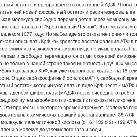
тный остаток, и превращается в неактивный АДФ. Чтобы с
вить к ней новый фосфатный остаток и ресинтезировать ее
ькая молекула свободно перемещается через мембрану мио
ние еще называют "Креатиновый Челнок". Этот механизм отк
 далеком 1977 году. Но на Западе это открытие приняли тол
лжали описывать КрФ как средство восстановления АТФ в пе
ссе гликолиза и окисления жиров нигде не указывалась. П
змерам и свободно перемещаются от митохондрий к миози
то не только в нашей стране такая инертность научных мыс
бриллах запаса КрФ, как уже говорилось, хватает на 15 се
сти. Отдав свой фосфатный остаток мАТФ, свободный креати
тный остаток, который уже опять в виде КрФ несет к мАТФ
улы аденозиндифосфата (мАДФ) после очередного гребка. 
ондриях путем аэробного гликолиза из глюкозы и гликоген
т. Эти процессы некоторого времени требуют. Молекула глюк
довательных химических реакций восстанавливает 38 АТФ. Мо
 молекулы пальмитиновой кислоты (с 16 Н 32 о 2) - 129 АТФ
плению молекул до углекислого газа и воды.
мся к мощности. Она определяется количеством всех гребк