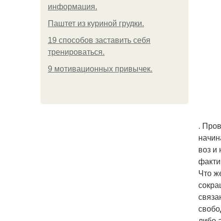
информация.
Паштет из куриной грудки.
19 способов заставить себя
тренироваться.
9 мотивационных привычек.
. Про
начин
воз и
факти
Что ж
сокра
связа
свобо
либо 