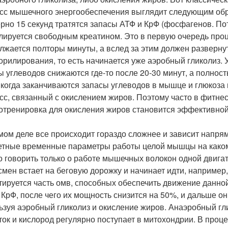
сс мышечного энергообеспечения выглядит следующим обра
рно 15 секунд тратятся запасы АТФ и КрФ (фосфагенов. По
лируется свободным креатином. Это в первую очередь проц
лжается полторы минуты, а вслед за этим должен разверну
рилирования, то есть начинается уже аэробный гликолиз. 
ы углеводов снижаются где-то после 20-30 минут, а полност
, когда заканчиваются запасы углеводов в мышце и глюкоза 
сс, связанный с окислением жиров. Поэтому часто в фитне
отренировка для окисления жиров становится эффективной 
мом деле все происходит гораздо сложнее и зависит напрям
етные временные параметры работы целой мышцы на каком
 говорить только о работе мышечных волокон одной двигат
смен встает на беговую дорожку и начинает идти, например
тируется часть омв, способных обеспечить движение данной
 КрФ, после чего их мощность снизится на 50%, и дальше о
ьзуя аэробный гликолиз и окисление жиров. Анаэробный гли
ток и кислород регулярно поступает в митохондрии. В проце