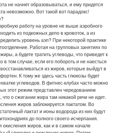
ота не начнет образовываться, и ему придется
ата невозможно. Вот такой вот парадокс!
е?
 аэробную работу на уровне не выше аэробного
ходить из подкожных депо в кровоток, а из
пределить уровень аэп? При некоторой практике
тоотделение. Работая на групповых занятиях по
 жиры, а будете тратить углеводы, что приведет к
 в том случае, если его побороть и не наесться
 восстанавливаться из жиров, которые выйдут в
мфортен. К тому же здесь часть глюкозы будет
ехватке углеводов. В фитнес-клубах часто можно
рых этот режим представлен чередованием
 что о сжигании жира там никакой речи не идет.
сления жиров заблокируется лактатом. Во
статочный лактат и ионы водорода из них будут
итохондриях до полного своего исчерпания.
я окисления жиров, как и в самом начале
бный гликолиз и окисление жиров. Потом