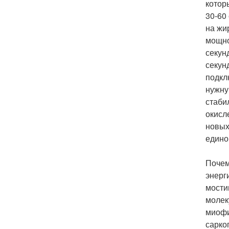
котор
30-60
на жи
мощно
секун
секун
подкл
нужну
стаби
окисл
новых
едино
Почем
энерг
мости
молек
миофи
сарко