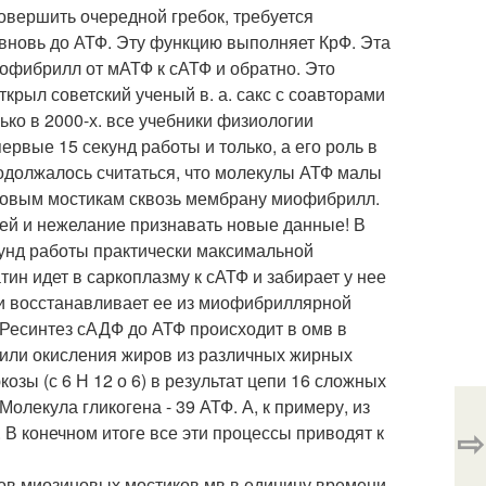
овершить очередной гребок, требуется
 вновь до АТФ. Эту функцию выполняет КрФ. Эта
фибрилл от мАТФ к сАТФ и обратно. Это
рыл советский ученый в. а. сакс с соавторами
ько в 2000-х. все учебники физиологии
рвые 15 секунд работы и только, а его роль в
родолжалось считаться, что молекулы АТФ малы
новым мостикам сквозь мембрану миофибрилл.
лей и нежелание признавать новые данные! В
кунд работы практически максимальной
н идет в саркоплазму к сАТФ и забирает у нее
 и восстанавливает ее из миофибриллярной
Ресинтез сАДФ до АТФ происходит в омв в
а или окисления жиров из различных жирных
озы (с 6 Н 12 о 6) в результат цепи 16 сложных
лекула гликогена - 39 АТФ. А, к примеру, из
⇨
. В конечном итоге все эти процессы приводят к
ов миозиновых мостиков мв в единицу времени.