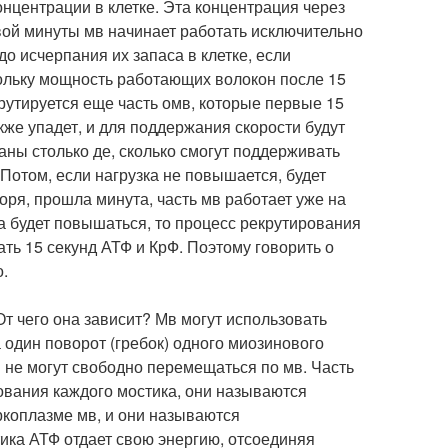
онцентрации в клетке. Эта концентрация через
рвой минуты мв начинает работать исключительно
до исчерпания их запаса в клетке, если
кольку мощность работающих волокон после 15
рутируется еще часть омв, которые первые 15
кже упадет, и для поддержания скорости будут
ваны столько де, сколько смогут поддерживать
Потом, если нагрузка не повышается, будет
воря, прошла минута, часть мв работает уже на
ка будет повышаться, то процесс рекрутирования
ать 15 секунд АТФ и КрФ. Поэтому говорить о
.
т чего она зависит? Мв могут использовать
 один поворот (гребок) одного миозинового
 не могут свободно перемещаться по мв. Часть
ования каждого мостика, они называются
ркоплазме мв, и они называются
ика АТФ отдает свою энергию, отсоединяя