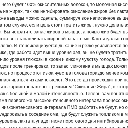
у него будет 100% окислительных волокон, то молочная кисл
ь на жирах, так как ингибировать окисление жиров без лакт
 же выводы можно сделать, суммируя все написанное выш
в том случае, если цель стоит тратить жиры, нужно делать
а. Вы истратите запас жиров в мышце, а ночью жир будет вы
тока восстанавливать жировой запас в мв. Как визуально о
 легко. Интенсифицируется дыхание и резко усиливается по
ике, где работа идет выше уровня аэп, вы не будете тратить
нию уровня глюкозы в крови и дикому чувству голода. Только
одов после тренировки, то запас гликогена в мышцах может
ток, но процесс этот из-за чувства голода гораздо менее ко
анавливаться из аминокислот. Это всегда происходит при н
тить кардиотренажеры с режимом "Сжигание Жира", в кото
зок с большой и малой интенсивностью. Теперь вам понятно,
емя первого же высокоинтенсивного интервала процесс оки
 низкоинтенсивного интервала ПМВ работать не будут, но о
ндировать в соседние омв, где будут служить топливом в м
 уровень лактата упадет ниже порогового для ингибировани
зки, в митохондриях омв будут параллельно проходить аэро