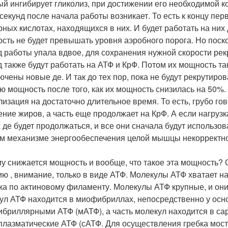
ый ингибирует гликолиз, при достижении его необходимой к
 секунд после начала работы возникает. То есть к концу пе
рных кислотах, находящихся в них. И будет работать на них 
сть не будет превышать уровня аэробного порога. Но пос
д работы упала вдвое, для сохранения нужной скорости рек
д также будут работать на АТФ и КрФ. Потом их мощность та
ючены новые де. И так до тех пор, пока не будут рекрутиро
ю мощность после того, как их мощность снизилась на 50%. 
лизация на достаточно длительное время. То есть, грубо го
ение жиров, а часть еще продолжает на КрФ. А если нагруз
 де будет продолжаться, и все они сначала будут использов
м механизме энергообеспечения целой мышцы некорректно
у снижается мощность и вообще, что такое эта мощность? О
ию , внимание, только в виде АТФ. Молекулы АТФ хватает на
ка по актиновому филаменту. Молекулы АТФ крупные, и они
ул АТФ находится в миофибриллах, непосредственно у осн
бриллярными АТФ (мАТФ), а часть молекул находится в са
плазматические АТФ (сАТФ. Для осуществления гребка мост