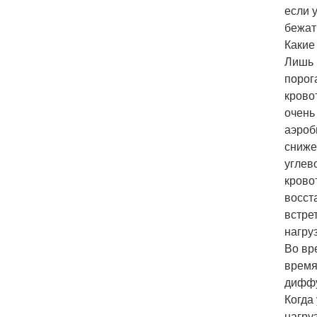
если 
бежат
Какие
Лишь 
порог
крово
очень
аэроб
сниже
углев
крово
восст
встре
нагру
Во вр
время
диффу
Когда
нагру