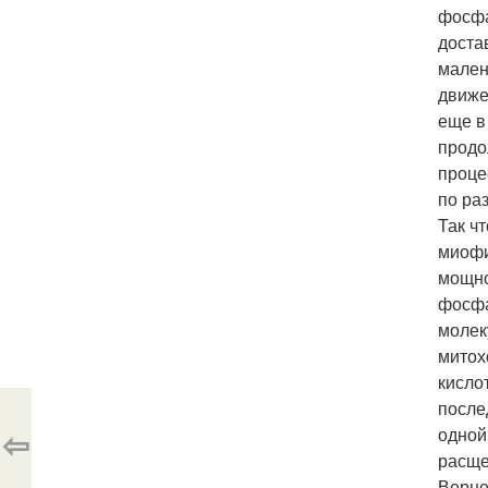
фосфа
доста
мален
движе
еще в
продо
проце
по ра
Так ч
миофи
мощно
фосфа
молек
митох
кисло
после
⇦
одной
расще
Верне