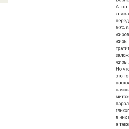
А это
снижа
перед
50% в
жиров
жиры 
трати
залож
жиры,
Но чт
это т
поско
начин
митох
парал
глико
в них
а так