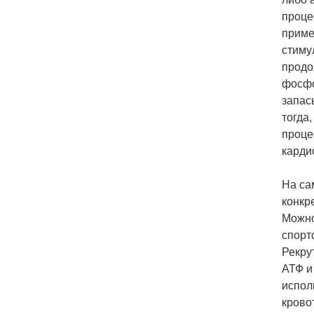
проце
приме
стиму
продо
фосфо
запас
тогда
проце
карди
На са
конкр
Можно
спорт
Рекру
АТФ и
испол
крово