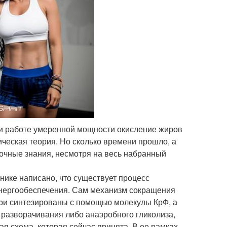
ри работе умеренной мощности окисление жиров
сическая теория. Но сколько времени прошло, а
рочные знания, несмотря на весь набранный
нике написано, что существует процесс
нергообеспечения. Сам механизм сокращения
три синтезированы с помощью молекулы КрФ, а
разворачивания либо анаэробного гликолиза,
ая схема, которая сейчас принята. В ее рамках