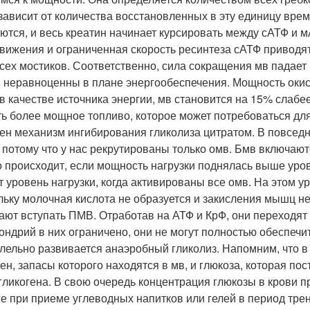
 зависит от количества восстановленных в эту единицу вре
ются, и весь креатин начинает курсировать между сАТФ и 
вижения и ограниченная скорость ресинтеза сАТФ приводят 
сех мостиков. Соответственно, сила сокращения мв падает
 неравноценны в плане энергообеспечения. Мощность окисл
в качестве источника энергии, мв становится на 15% слабе
ть более мощное топливо, которое может потребоваться дл
ен механизм ингибирования гликолиза цитратом. В повсе
 потому что у нас рекрутированы только омв. Бмв включают
о происходит, если мощность нагрузки поднялась выше уров
от уровень нагрузки, когда активированы все омв. На этом у
льку молочная кислота не образуется и закисления мышц не
ают вступать ПМВ. Отработав на АТФ и КрФ, они переходят 
ондрий в них ограничено, они не могут полностью обеспечит
лельно развивается анаэробный гликолиз. Напомним, что в 
ген, запасы которого находятся в мв, и глюкоза, которая п
 гликогена. В свою очередь концентрация глюкозы в крови п
же при приеме углеводных напитков или гелей в период тре