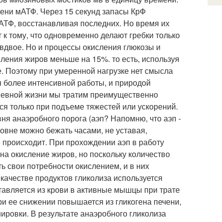
мени мАТФ. Через 15 секунд запасы КрФ
мАТФ, восстанавливая последних. Но время их
к тому, что одновременно делают гребки только
 вдвое. Но и процессы окисления глюкозы и
ения жиров меньше на 15%. то есть, используя
е. Поэтому при умеренной нагрузке нет смысла
я более интенсивной работы, и природой
дневной жизни мы тратим преимущественно
ся только при подъеме тяжестей или ускорений.
ня анаэробного порога (аэп? Напомню, что аэп -
ровне можно бежать часами, не уставая,
 происходит. При прохождении аэп в работу
на окисление жиров, но поскольку количество
ь свои потребности окислением, и в них
качестве продуктов гликолиза используется
оставляется из крови в активные мышцы при трате
ри ее снижении повышается из гликогена печени,
нировки. В результате анаэробного гликолиза