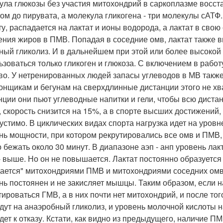
ула глюкозы без участия митохондрий в саркоплазме восс
том до пирувата, а молекула гликогена - три молекулы сАТ
ту, распадается на лактат и ионы водорода, а лактат в св
ения жиров в ПМВ. Попадая в соседние омв, лактат также 
ный гликолиз. И в дальнейшем при этой или более высокой 
ьзоваться только гликоген и глюкоза. С включением в рабо
во. У нетренированных людей запасы углеводов в МВ также н
онщикам и бегунам на сверхдлинные дистанции этого не хв
нции они пьют углеводные напитки и гели, чтобы всю дистан
, скорость снизится на 15%, а в спорте высших достижений, 
устимо. В циклических видах спорта нагрузка идет на уровне
нь мощности, при котором рекрутировались все омв и ПМВ,
 бежать около 30 минут. В диапазоне аэп - анп уровень лакт
 - выше. Но он не повышается. Лактат постоянно образуется 
ается" митохондриями ПМВ и митохондриями соседних омв,
нь постоянен и не закисляет мышцы. Таким образом, если н
тироваться ГМВ, а в них почти нет митохондрий, и после тог
дут на анаэробный гликолиз, и уровень молочной кислоты 
дет к отказу. Кстати, как видно из предыдущего, наличие П