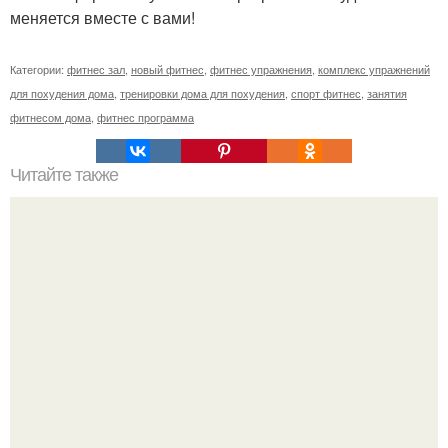
меняется вместе с вами!
Категории:
фитнес зал
,
новый фитнес
,
фитнес упражнения
,
комплекс упражнений
для похудения дома
,
тренировки дома для похудения
,
спорт фитнес
,
занятия
фитнесом дома
,
фитнес программа
Читайте также
7 преимуществ короткой женской стрижки япарикмахер
парикмахер.