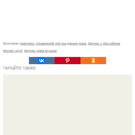
Категории:
комплекс упражнений для похудения дома
,
фитнес с бассейном
,
фитнес клуб
,
фитнес дома музыка
Читайте также
История фитнеса. История о том, как я стала тренером