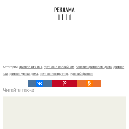
Категории:
фитнес отзывы
,
фитнес с бассейном
,
занятия фитнесом дома
,
фитнес
зал
,
фитнес уроки дома
,
фитнес инструктор
,
русский фитнес
Читайте также