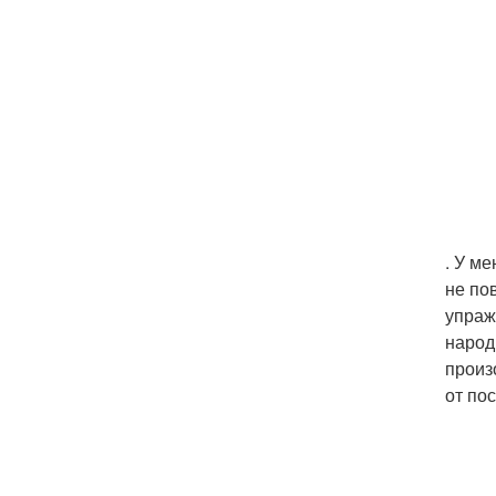
. У м
не по
упраж
народ 
произ
от по