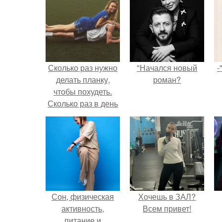
Сколько раз нужно
"Начался новый
-
делать планку,
роман?
чтобы похудеть.
Сколько раз в день
делать планку —,
чтобы был
результат для
похудения
Сон, физическая
Хочешь в ЗАЛ?
активность,
Всем привет!
питание и