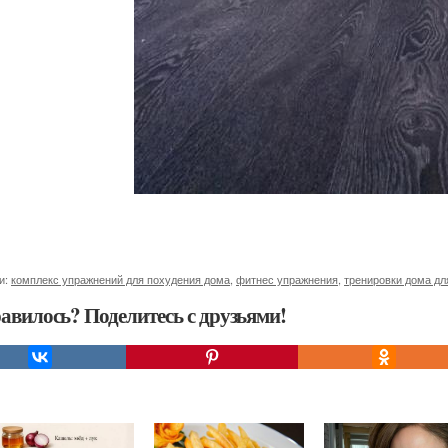
и:
комплекс упражнений для похудения дома
,
фитнес упражнения
,
тренировки дома дл
авилось? Поделитесь с друзьями!