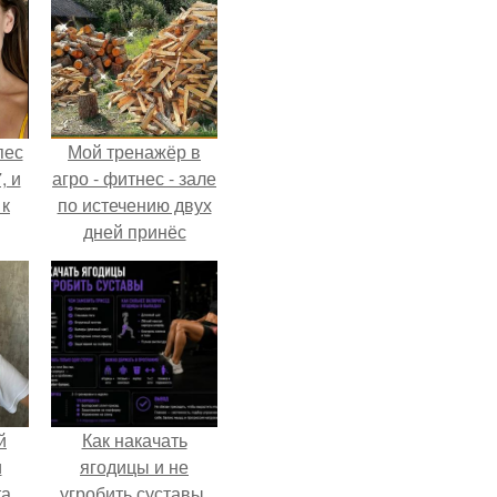
пес
Мой тренажёр в
, и
агро - фитнес - зале
 к
по истечению двух
дней принёс
ощутимый
результат.
не
я
жу
й
Как накачать
и
ягодицы и не
а.
угробить суставы.