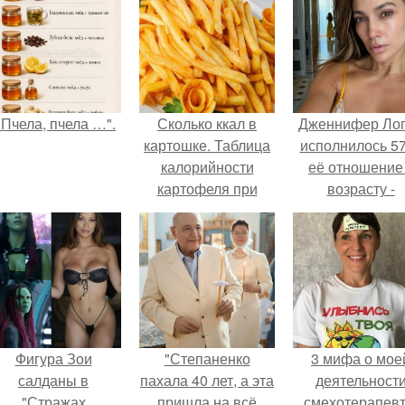
"Пчела, пчела …".
Сколько ккал в
Дженнифер Ло
картошке. Таблица
исполнилось 57
калорийности
её отношение
картофеля при
возрасту -
разной обработке
настоящий
манифест
уверенности: "
говорите, что 
отлично выгля
для 57.
Фигура Зои
"Степаненко
3 мифа о мое
салданы в
пахала 40 лет, а эта
деятельност
"Стражах
пришла на всё
смехотерапевт