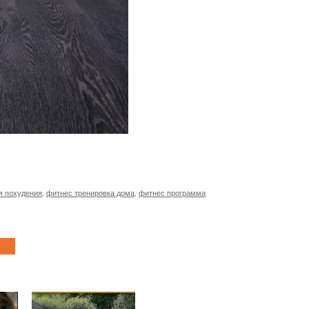
я похудения
,
фитнес тренировка дома
,
фитнес программа