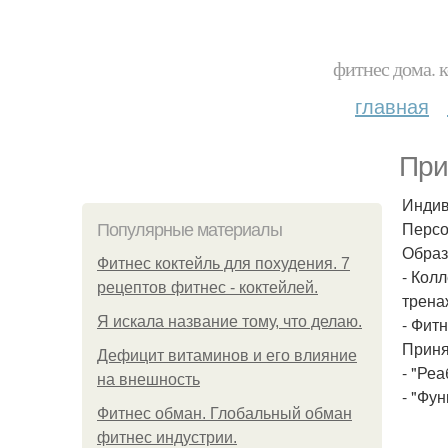
фитнес дома. 
главная
При
Индив
Персо
Популярные материалы
Образ
Фитнес коктейль для похудения. 7
- Кол
рецептов фитнес - коктейлей.
трена
Я искала название тому, что делаю.
- Фит
Приня
Дефицит витаминов и его влияние
- "Ре
на внешность
- "Фу
Фитнес обман. Глобальный обман
фитнес индустрии.