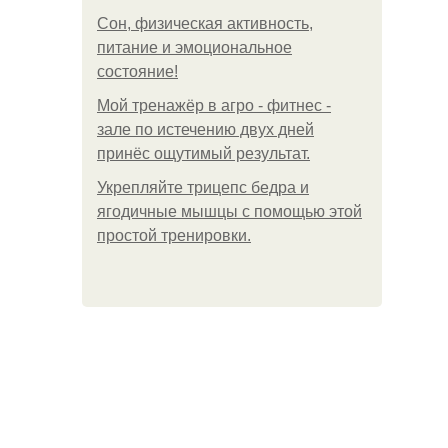
Сон, физическая активность,
питание и эмоциональное
состояние!
Мой тренажёр в агро - фитнес -
зале по истечению двух дней
принёс ощутимый результат.
Укрепляйте трицепс бедра и
ягодичные мышцы с помощью этой
простой тренировки.