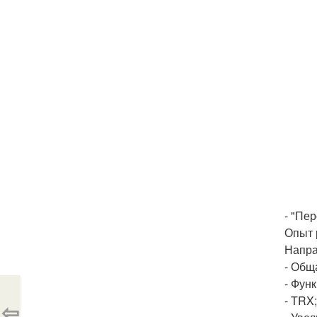
- "Пе
Опыт 
Напра
- Общ
- Фун
- TRX;
⇦