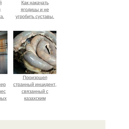
й
Как накачать
и
ягодицы и не
а.
угробить суставы.
Произошел
нер
странный инцидент,
нес
связанный с
ных
казахским
.
деликатесом.