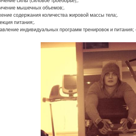
личение силы (силовое троеборье);.
личение мышечных объемов;.
жение содержания количества жировой массы тела;.
екция питания;.
тавление индивидуальных программ тренировок и питания; -