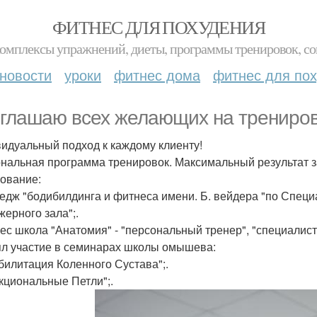
ФИТНЕС ДЛЯ ПОХУДЕНИЯ
комплексы упражнений, диеты, программы тренировок, со
новости
уроки
фитнес дома
фитнес для по
глашаю всех желающих на трениров
идуальный подход к каждому клиенту!
нальная программа тренировок. Максимальный результат з
ование:
ледж "бодибилдинга и фитнеса имени. Б. вейдера "по Специ
жерного зала";.
нес школа "Анатомия" - "персональный тренер", "специалист
л участие в семинарах школы омышева:
абилитация Коленного Сустава";.
нкциональные Петли";.