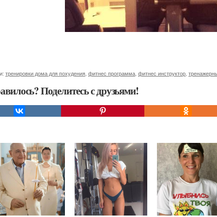
и:
тренировки дома для похудения
,
фитнес программа
,
фитнес инструктор
,
тренажерны
авилось? Поделитесь с друзьями!