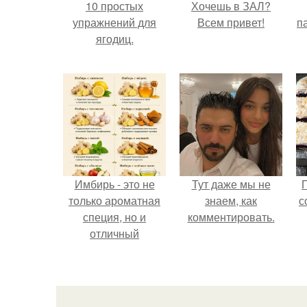
10 простых
Хочешь в ЗАЛ?
упражнений для
Всем привет!
па
ягодиц.
Имбирь - это не
Тут даже мы не
только ароматная
знаем, как
с
специя, но и
комментировать.
отличный
ингредиент для
полезных напитков
и блюд.