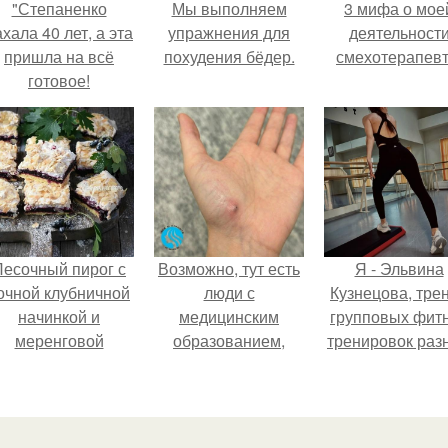
"Степаненко
Мы выполняем
3 мифа о мое
хала 40 лет, а эта
упражнения для
деятельност
пришла на всё
похудения бёдер.
смехотерапевт
готовое!
Песочный пирог с
Возможно, тут есть
Я - Эльвина
очной клубничной
люди с
Кузнецова, тре
начинкой и
медицинским
групповых фит
меренговой
образованием,
тренировок раз
шапочкой!
подскажите, что
направлений
делать!