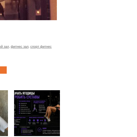
й зал
,
фитнес зал
,
спорт фитнес