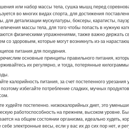
шения или набор массы тела, сушка мышц перед соревнов
ьзуется во многих видах спорта, для достижения поставлен
, для детализации мускулатуры, боксеры, каратисты, пау
величения массы тела, для того чтобы попасть в нужную ка
аются физическими упражнениями, также важно держать св
ем со здоровьем, которые могут возникнуть из-за нарастаю
нципов питания для похудения.
речислим основные принципы правильного питания, которые
рживайтесь их регулярно, и тогда, потерянные килограммы 
оды.
йте калорийность питания, за счет постепенного урезания
 поэтому избегайте потребление сладких, мучных продуктов
сом.
те худейте постепенно. низкокалорийных диет, это уменьши
ескую работоспособность на прежнем, высоком уровне. Быс
вается на общем состоянии организма, идеально худеть, корр
е себе электронные весы, если у вас их до сих пор нет, и р