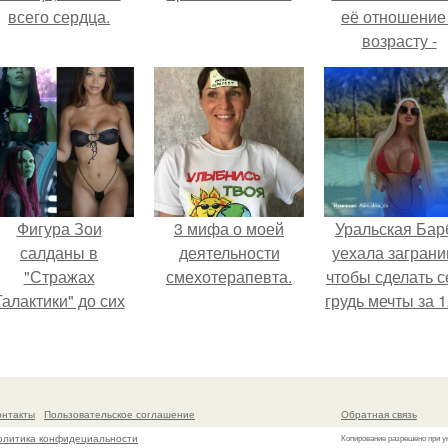
всего сердца.
её отношение
возрасту -
настоящий
манифест
уверенности: "
говорите, что 
отлично выгля
для 57.
Фигура Зои
3 мифа о моей
Уральская Бар
салданы в
деятельности
уехала заграни
"Стражах
смехотерапевта.
чтобы сделать с
Галактики" до сих
грудь мечты за 1
пор вызывает
тыс.
восхищение.
онтакты
Пользовательское соглашение
Обратная связь
олитика конфидециальности
Копирование разрешено при у