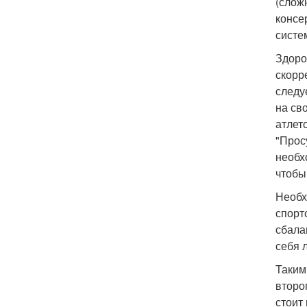
(слож
консе
систе
Здоро
скорр
следу
на св
атлет
"Прос
необх
чтобы
Необх
спорт
сбала
себя 
Таким
второ
стоит