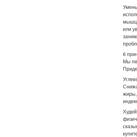
Умень
испол
мышцы
или у
заним
пробл
6 при
Мы пе
Приде
Углев
Снижа
жиры,
индек
Худей
физич
сказы
купит