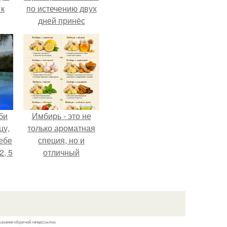
 к
по истечению двух
дней принёс
ощутимый
результат.
не
я
жу
би
Имбирь - это не
цу,
только ароматная
ебе
специя, но и
2, 5
отличный
ингредиент для
полезных напитков
и блюд.
казании обратной гиперссылки.