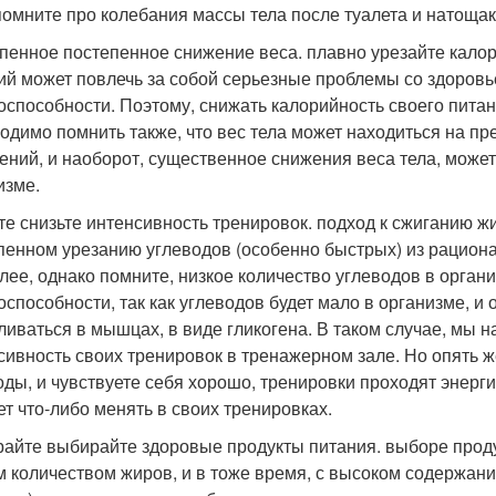
помните про колебания массы тела после туалета и натощак
пенное постепенное снижение веса. плавно урезайте калор
ий может повлечь за собой серьезные проблемы со здоровь
оспособности. Поэтому, снижать калорийность своего пита
одимо помнить также, что вес тела может находиться на п
ений, и наоборот, существенное снижения веса тела, може
изме.
те снизьте интенсивность тренировок. подход к сжиганию 
пенном урезанию углеводов (особенно быстрых) из рациона, 
алее, однако помните, низкое количество углеводов в орган
оспособности, так как углеводов будет мало в организме, и
ливаться в мышцах, в виде гликогена. В таком случае, мы 
сивность своих тренировок в тренажерном зале. Но опять ж
оды, и чувствуете себя хорошо, тренировки проходят энерги
ет что-либо менять в своих тренировках.
айте выбирайте здоровые продукты питания. выборе проду
м количеством жиров, и в тоже время, с высоком содержан