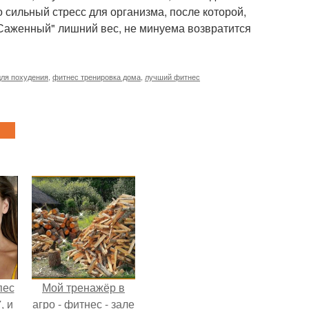
о сильный стресс для организма, после которой,
"Саженный" лишний вес, не минуема возвратится
для похудения
,
фитнес тренировка дома
,
лучший фитнес
пес
Мой тренажёр в
, и
агро - фитнес - зале