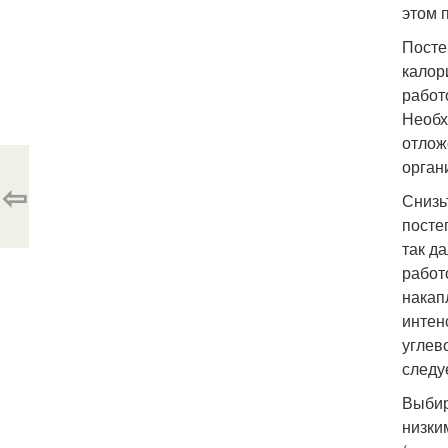
этом 
Посте
калор
работ
Необх
отлож
орган
⇦
Снизь
посте
так д
работ
накап
интен
углев
следу
Выбир
низки