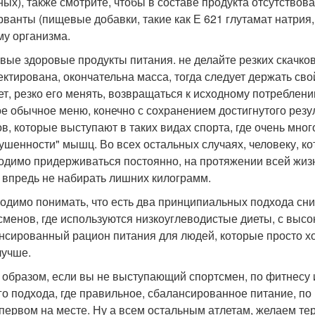
ных), также смотрите, чтобы в составе продукта отсутство
рванты (пищевые добавки, такие как Е 621 глутамат натрия
му организма.
вые здоровые продукты питания. не делайте резких скачков
ектирована, окончательна масса, тогда следует держать св
ет, резко его менять, возвращаться к исходному потреблен
ое обычное меню, конечно с сохранением достигнутого резу
ов, которые выступают в таких видах спорта, где очень мног
ушенности" мышц. Во всех остальных случаях, человеку, ко
одимо придерживаться постоянно, на протяжении всей жизн
 впредь не набирать лишних килограмм.
одимо понимать, что есть два принципиальных подхода сни
сменов, где используются низкоуглеводистые диеты, с высо
нсированный рацион питания для людей, которые просто хот
лучше.
 образом, если вы не выступающий спортсмен, по фитнесу 
го подхода, где правильное, сбалансированное питание, по 
 первом на месте. Ну а всем остальным атлетам, желаем те