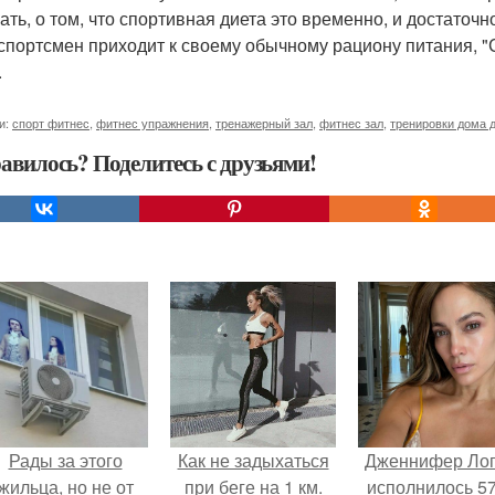
ать, о том, что спортивная диета это временно, и достаточн
 спортсмен приходит к своему обычному рациону питания, 
.
и:
спорт фитнес
,
фитнес упражнения
,
тренажерный зал
,
фитнес зал
,
тренировки дома 
авилось? Поделитесь с друзьями!
Рады за этого
Как не задыхаться
Дженнифер Ло
жильца, но не от
при беге на 1 км.
исполнилось 57