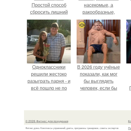
Простой способ
насекомые, а
сбросить лишний
ракообразные,
вес
относящиеся к
бокоплавам.
Одноклассники
В 2026 году учёные
решили жестоко
показали, как мог
разыграть парня - и
бы выглядеть
всё пошло не по
человек, если бы
плану.
его тело
эволюционировало
специально для
выживания в
© 2026 Фитнес для похудения
К
автокатастpoфах.
П
Фитнес дома. Комплексы упражнений, диеты, программы тренировок, советы экспертов