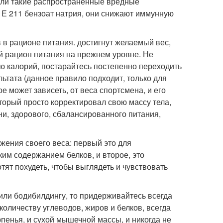
вали такие распространенные вредные
, Е 211 бензоат натрия, они снижают иммунную
 в рационе питания. достигнут желаемый вес,
ой рацион питания на прежнем уровне. Не
ию калорий, постарайтесь постепенно переходить
льтата (данное правило подходит, только для
ое может зависеть, от веса спортсмена, и его
торый просто корректировал свою массу тела,
и, здорового, сбалансированного питания,
жения своего веса: первый это для
ким содержанием белков, и второе, это
ят похудеть, чтобы выглядеть и чувствовать
или бодибилдингу, то придерживайтесь всегда
количеству углеводов, жиров и белков, всегда
рпенья, и сухой мышечной массы, и никогда не