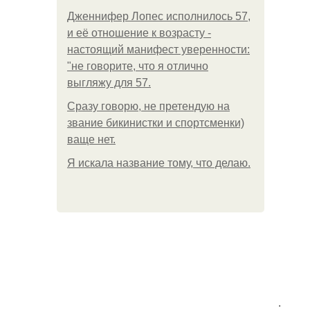
Дженнифер Лопес исполнилось 57,
и её отношение к возрасту -
настоящий манифест уверенности:
"не говорите, что я отлично
выгляжу для 57.
Сразу говорю, не претендую на
звание бикинистки и спортсменки)
ваще нет.
Я искала название тому, что делаю.
.