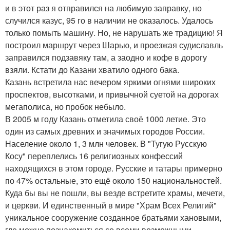
и в этот раз я отправился на любимую заправку, но
случился казус, 95 го в наличии не оказалось. Удалось
только помыть машину. Но, не нарушать же традицию! Я
построил маршрут через Шарью, и проезжая судиславль
заправился подзавяку там, а заодно и кофе в дорогу
взяли. Кстати до Казани хватило одного бака.
Казань встретила нас вечером яркими огнями широких
проспектов, высотками, и привычной суетой на дорогах
мегаполиса, но пробок небыло.
В 2005 м году Казань отметила своё 1000 летие. Это
один из самых древних и значимых городов России.
Население около 1, 3 млн человек. В "Тугую Русскую
Косу" переплелись 16 религиозных конфессий
находящихся в этом городе. Русские и татары примерно
по 47% остальные, это ещё около 150 национальностей.
Куда бы вы не пошли, вы везде встретите храмы, мечети,
и церкви. И единственный в мире "Храм Всех Религий"
уникальное сооружение созданное братьями хановыми,
где можно познакомиться со всеми возможными