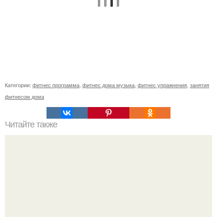
Категории:
фитнес программа
,
фитнес дома музыка
,
фитнес упражнения
,
занятия
фитнесом дома
Читайте также
Зачем делать упражнение "Вакуум в животе".