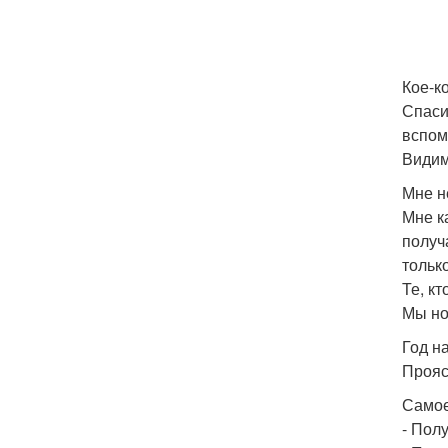
Кое-к
Спаси
вспом
Видим
Мне н
Мне к
получ
тольк
Те, кт
Мы но
Год на
Прояс
Самое
- Пол