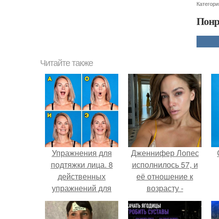
Категори
Понр
Читайте также
Упражнения для
Дженнифер Лопес
подтяжки лица. 8
исполнилось 57, и
действенных
её отношение к
упражнений для
возрасту -
подтяжки овала
настоящий
лица.
манифест