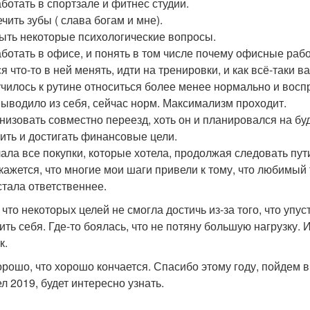
аботать в спортзале и фитнес студии.
чить зубы ( слава богам и мне).
рыть некоторые психологические вопросы.
аботать в офисе, и понять в том числе почему офисные работ
ся что-то в ней менять, идти на тренировки, и как всё-таки
училось к рутине относиться более менее нормально и восп
выводило из себя, сейчас норм. Максимализм проходит.
анизовать совместно переезд, хоть он и планировался на бу
вить и достигать финансовые цели.
лала все покупки, которые хотела, продолжая следовать пу
 кажется, что многие мои шаги привели к тому, что любимый
 стала ответственнее.
 что некоторых целей не смогла достичь из-за того, что упу
ить себя. Где-то боялась, что не потяну большую нагрузку.
к.
орошо, что хорошо кончается. Спасибо этому году, пойдем в
л 2019, будет интересно узнать.