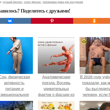
и:
лучший фитнес
,
спорт фитнес
,
тренировки дома для похудения
авилось? Поделитесь с друзьями!
Сон, физическая
Анатомические
В 2026 году учё
активность,
поезда. Восемь
показали, как 
питание и
удивительных
бы выглядет
эмоциональное
фактов о фасции из
человек, если 
состояние!
книги Томаса
его тело
майерса
эволюциониров