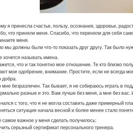
ому я принесла счастье, пользу, осознания, здоровье, радос
бо, что приняли меня. Спасибо, что переняли для себя сам
инаете меня.
о мы должны были что-то показать друг другу. Так было нужн
е хочется называть имена.
ажется, что и так понятно мое отношение. Те кто близко пол
ают мое одобрение, внимание. Простите, если не всегда мог
о добра.
о мне безразличен. Так бывает, я не собираюсь играть в под
рмально разные и это. Вам лучше без меня, а мне без вас. 
чался с того, что я не могла составить даже примерный план 
няться ситуация начала весной и более менее стало понятн
 самое важное у меня сделать получилось:
учить серьзный сертификат персонального тренера.