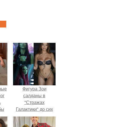
ные
Фигура Зои
мог
салданы в
ь
"Стражах
бы
Галактики" до сих
пор вызывает
ало
восхищение.