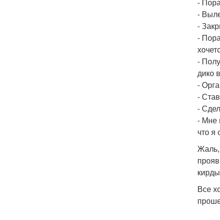
- Пор
- Выле
- Зак
- Пор
хочет
- Пол
дико 
- Орг
- Ста
- Сде
- Мне
что я
Жаль,
прояв
кирды
Все х
проше