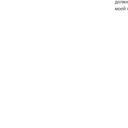
должн
моей ж