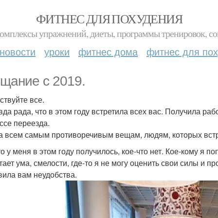
ФИТНЕС ДЛЯ ПОХУДЕНИЯ
комплексы упражнений, диеты, программы тренировок, со
новости
уроки
фитнес дома
фитнес для по
щание с 2019.
ствуйте все.
вда рада, что в этом году встретила всех вас. Получила раб
ссе переезда.
а всем самым противоречивым вещам, людям, которых встр
о у меня в этом году получилось, кое-что нет. Кое-кому я п
ает ума, смелости, где-то я не могу оценить свои силы и про
вила вам неудобства.