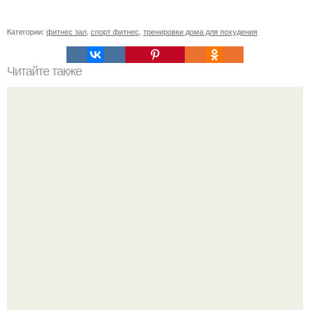
Категории:
фитнес зал
,
спорт фитнес
,
тренировки дома для похудения
Читайте также
Анатомические поезда. Восемь удивительных фактов о
фасции из книги Томаса майерса "Анатомические
Поезда".