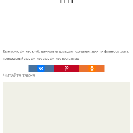
Категории:
фитнес клуб
,
тренировки дома для похудения
,
занятия фитнесом дома
,
тренажерный зал
,
фитнес зал
,
фитнес программа
Читайте также
О пользе сельдерея для женского здоровья.