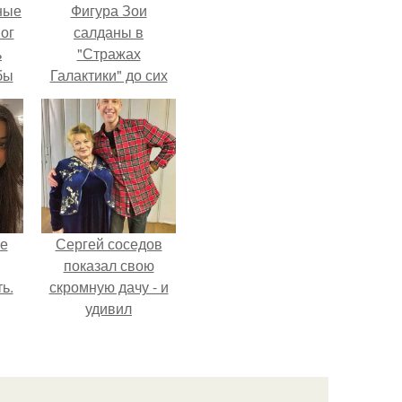
ные
Фигура Зои
мог
салданы в
ь
"Стражах
бы
Галактики" до сих
пор вызывает
ало
восхищение.
ля
в
ах.
не
Сергей соседов
показал свою
ь.
скромную дачу - и
удивил
поклонников.