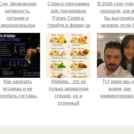
Сон, физическая
Серега программа
В 2026 году учё
активность,
для тренировок.
показали, как 
питание и
Рэпер Серёга:
бы выглядет
эмоциональное
"прийти в форму за
человек, если 
состояние!
99 часов -
его тело
реальность!
эволюциониров
специально д
выживания 
автокатастpoф
Как накачать
Имбирь - это не
Тут даже мы 
ягодицы и не
только ароматная
знаем, как
гробить суставы.
специя, но и
комментироват
отличный
ингредиент для
полезных напитков
и блюд.