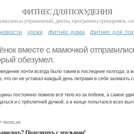
ФИТНЕС ДЛЯ ПОХУДЕНИЯ
комплексы упражнений, диеты, программы тренировок, со
новости
уроки
фитнес дома
фитнес для по
ёнок вместе с мамочкой отправились
орый обезумел.
оведение почти всегда было таким в последние полгода, а в
го, что он не уставал каждый день литрами в себя заливать 
щины постоянно ломило всё тело из-за побоев, а самое удив
аться и с трёхлетней дочкой, а в конце попытался всех выг
и:
фитнес зал
авилось? Поделитесь с друзьями!