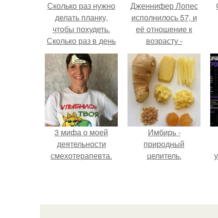
Сколько раз нужно
Дженнифер Лопес
делать планку,
исполнилось 57, и
чтобы похудеть.
её отношение к
Сколько раз в день
возрасту -
делать планку —,
настоящий
чтобы был
манифест
результат для
уверенности: "не
похудения
говорите, что я
отлично выгляжу
для 57.
3 мифа о моей
Имбирь -
деятельности
природный
смехотерапевта.
целитель.
у