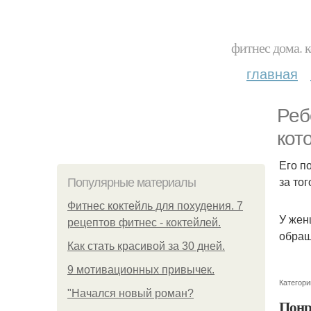
фитнес дома. 
главная
Реб
кот
Его п
за то
Популярные материалы
Фитнес коктейль для похудения. 7
У жен
рецептов фитнес - коктейлей.
обращ
Как стать красивой за 30 дней.
9 мотивационных привычек.
Категори
"Начался новый роман?
Понр