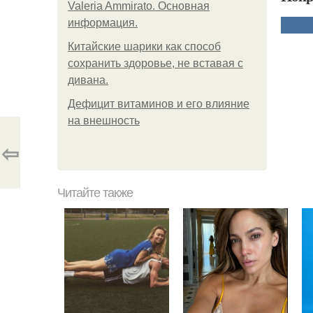
Valeria Ammirato. Основная
информация.
Китайские шарики как способ
сохранить здоровье, не вставая с
дивана.
Дефицит витаминов и его влияние
на внешность
⇦
Читайте также