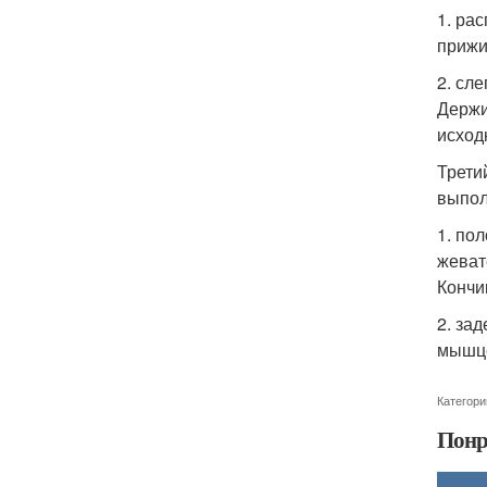
1. ра
прижи
2. сл
Держи
исход
Трети
выпол
1. по
жеват
Кончи
2. за
мышц
Категори
Понр