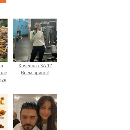
 в
Хочешь в ЗАЛ?
зале
Всем привет!
вух