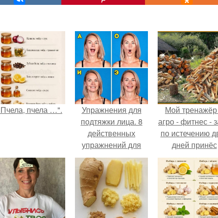
"Пчела, пчела …".
Упражнения для
Мой тренажёр
подтяжки лица. 8
агро - фитнес - 
действенных
по истечению д
упражнений для
дней принёс
подтяжки овала
ощутимый
лица.
результат.