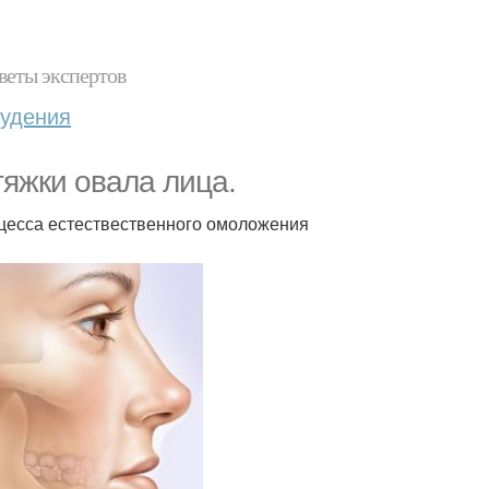
веты экспертов
худения
тяжки овала лица.
оцесса естествественного омоложения