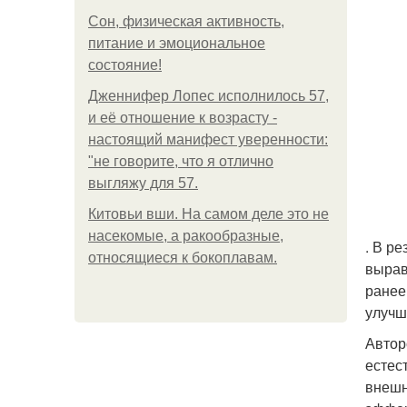
Сон, физическая активность,
питание и эмоциональное
состояние!
Дженнифер Лопес исполнилось 57,
и её отношение к возрасту -
настоящий манифест уверенности:
"не говорите, что я отлично
выгляжу для 57.
Китовьи вши. На самом деле это не
насекомые, а ракообразные,
. В р
относящиеся к бокоплавам.
вырав
ранее
улучш
Автор
естес
внешн