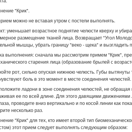
та.
нение "Крик".
прием можно не вставая утром с постели выполнять.
т: уменьшает возрастное поднятие челюсти кверху и убир
мерное размещение тканей лица. Возвращает "Угол Молодос
ельной мышцы, убрать границу "веко - щека" и вызгладить 
ка выполнения: сначала мы рассмотрим примем "Крик", пре
ханического старения лица (образование брылей с возраст
кройте рот, сильно опуская нижнюю челюсть. Губы вытянуты т
чувствуют боль в это момент в месте соединения челюстей.
сположите ладони в зоне соединения челюстей, не обращая 
аживая ее по всей длине. Для этого давящими движениями 
глаза, проводите вниз вертикально и по косой линии как пок
рите несколько раз.
нение "Крик" для тех, кто имеет второй тип биомеханическо
стом) этот прием следует выполнять следующим образом: