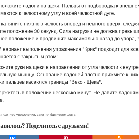
сположите ладони на щеки. Пальцы от подбородка к внешне
маются к челюстному углу и всей челюстной дуге.
егка тяните нижнюю челюсть вперед и немного вверх, след
те положение 30 секунд. Сила нагрузки не должна превыша
ное положение и продвиньте максимально назад до упора, з
й вариант выполнения упражнения "Крик" подходит для все
няется с закрытым ртом:
ложите руки на щеки в направлении от угла челюсти к внутр
ельную мышцу. Основание ладоней плотно прижмите к ниж
ки пальцев касаются границы "Веко - Щека".
держитесь в положении несколько минут. Не давите ладонями
е.
и:
фитнес упражнения
,
занятия фитнесом дома
авилось? Поделитесь с друзьями!