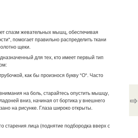
ает спазм жевательных мышц, обеспечивая
ти", помогает правильно распределить ткани
полотно щеки.
дназначенный для тех, кто имеет первый тип
ом:
рубочкой, как бы произнося букву "О". Часто
внимания на боль, старайтесь опустить мышцу,
⇨
ладоней вниз, начиная от бортика у внешнего
азано на рисунке. Глаза широко открыты.
го старения лица (поднятие подбородка вверх с