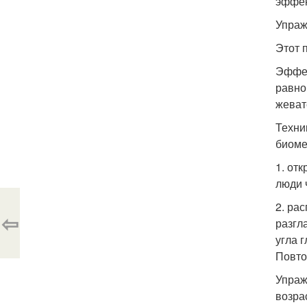
эффек
Упраж
Этот 
Эффек
равно
жеват
Техни
биоме
1. от
люди 
2. ра
⇦
разгл
угла 
Повто
Упраж
возра