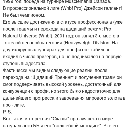
1999 год: победа на турнире Musclemania Canada.
В профессиональной лиге (Wnbf Pro) Джейсон галлант!
Не был чемпионом.
Его высшие достижения в статусе профессионала (уже
после травмы и перехода на щадящий режим: Pro
Natural Universe (Wnbf), 2001 год: он занял 3-е место в
тяжелой весовой категории (Heavyweight Division. На
других крупных турнирах для профи он стабильно
входил в число призеров, но не поднимался на первую
ступень пьедестала.
Фактически мы видим следующие реалии: после
перехода на "Щадящий Тренинг" и получения травм он
смог поддерживать высокий уровень, достаточный для
конкуренции с профи, но этого было недостаточно для
дальнейшего прогресса и завоевания мирового золота в
про - лиге.
P. S.
Вот такая интересная "Сказка" про лучшего в мире
натурального ББ и его "волшебной методиге". Все его