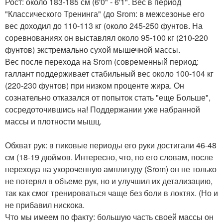
Рост: около 183-185 см (6'0" - 6'1". Вес в период
"Классического Тренинга" (до Srom: в межсезонье его
вес доходил до 110-113 кг (около 245-250 фунтов. На
соревнованиях он выставлял около 95-100 кг (210-220
фунтов) экстремально сухой мышечной массы.
Вес после перехода на Srom (современный период:
галлант поддерживает стабильный вес около 100-104 кг
(220-230 фунтов) при низком проценте жира. Он
сознательно отказался от попыток стать "еще Больше",
сосредоточившись на! Поддержании уже набранной
массы и плотности мышц.
Обхват рук: в пиковые периоды его руки достигали 46-48
см (18-19 дюймов. Интересно, что, по его словам, после
перехода на укороченную амплитуду (Srom) он не только
не потерял в объеме рук, но и улучшил их детализацию,
так как смог тренироваться чаще без боли в локтях. (Но и
не прибавил нискока.
Что мы имеем по факту: большую часть своей массы он