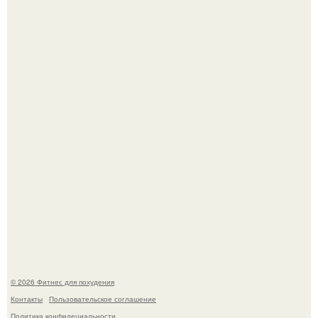
Сон, физическая активность, питание и эмоциональное
состояние!
Одноклассники решили жестоко разыграть парня - и всё
пошло не по плану.
© 2026 Фитнес для похудения
Контакты
Пользовательское соглашение
Политика конфидециальности