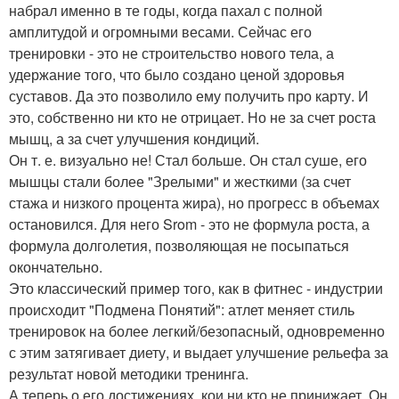
набрал именно в те годы, когда пахал с полной
амплитудой и огромными весами. Сейчас его
тренировки - это не строительство нового тела, а
удержание того, что было создано ценой здоровья
суставов. Да это позволило ему получить про карту. И
это, собственно ни кто не отрицает. Но не за счет роста
мышц, а за счет улучшения кондиций.
Он т. е. визуально не! Стал больше. Он стал суше, его
мышцы стали более "Зрелыми" и жесткими (за счет
стажа и низкого процента жира), но прогресс в объемах
остановился. Для него Srom - это не формула роста, а
формула долголетия, позволяющая не посыпаться
окончательно.
Это классический пример того, как в фитнес - индустрии
происходит "Подмена Понятий": атлет меняет стиль
тренировок на более легкий/безопасный, одновременно
с этим затягивает диету, и выдает улучшение рельефа за
результат новой методики тренинга.
А теперь о его достижениях, кои ни кто не принижает. Он