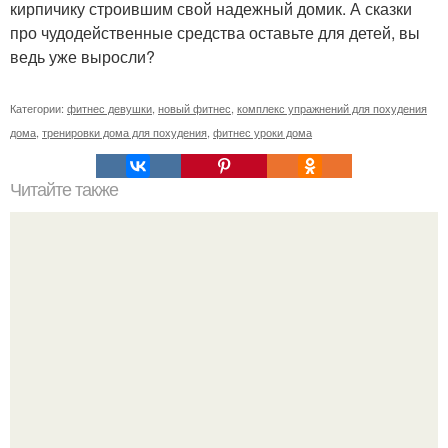
кирпичику строившим свой надежный домик. А сказки
про чудодейственные средства оставьте для детей, вы
ведь уже выросли?
Категории:
фитнес девушки
,
новый фитнес
,
комплекс упражнений для похудения
дома
,
тренировки дома для похудения
,
фитнес уроки дома
Читайте также
5 типов женщин, которые никогда не похудеют.