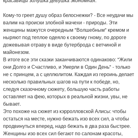
красавицы золушка девушка экономная.
Кому-то греет душу образ белоснежки? - Все неудачи мы
валим на происки злобной мачехи - природы. Эти
женщины мажутся очередным "Волшебным" кремом и
ныряют под теплое одеяло к своему гному, по дороге
дожевывая отраву в виде бутерброда с ветчиной и
майонезом.
В итоге все эти сказки заканчиваются одинаково: "Жили
они Долго и Счастливо, и Умерли в Один День" - только
не с принцем, а с целлюлитом. Каждая из героинь делает
несколько правильных шагов на пути к победе, но,
следуя сказочному сюжету, большую часть работы
оставляет на фею, которых в реальной жизни, увы, не
бывает.
Это похоже на сюжет из кэрролловской Алисы: чтобы
остаться на месте, нужно бежать изо всех сил, а чтобы
продвинуться вперед, надо бежать в два раза быстрее.
Женщины изо всех сил бегают по салонам красоты,