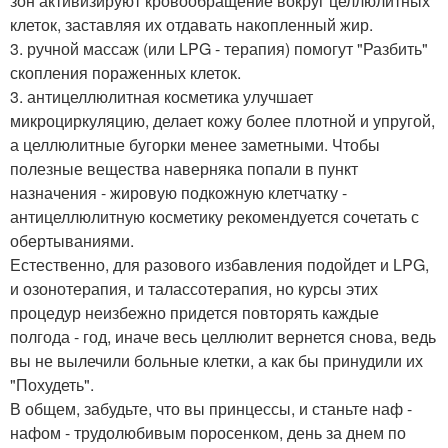
зон активизируют кровообращение вокруг целлюлитных
клеток, заставляя их отдавать накопленный жир.
3. ручной массаж (или LPG - терапия) помогут "Разбить"
скопления пораженных клеток.
3. антицеллюлитная косметика улучшает
микроциркуляцию, делает кожу более плотной и упругой,
а целлюлитные бугорки менее заметными. Чтобы
полезные вещества наверняка попали в пункт
назначения - жировую подкожную клетчатку -
антицеллюлитную косметику рекомендуется сочетать с
обертываниями.
Естественно, для разового избавления подойдет и LPG,
и озонотерапия, и талассотерапия, но курсы этих
процедур неизбежно придется повторять каждые
полгода - год, иначе весь целлюлит вернется снова, ведь
вы не вылечили больные клетки, а как бы принудили их
"Похудеть".
В общем, забудьте, что вы принцессы, и станьте наф -
нафом - трудолюбивым поросенком, день за днем по