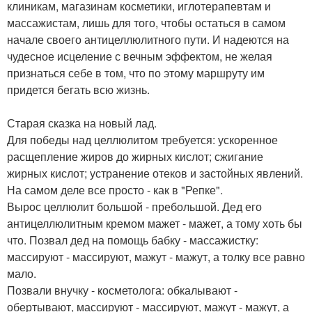
клиникам, магазинам косметики, иглотерапевтам и
массажистам, лишь для того, чтобы остаться в самом
начале своего антицеллюлитного пути. И надеются на
чудесное исцеление с вечным эффектом, не желая
признаться себе в том, что по этому маршруту им
придется бегать всю жизнь.
Старая сказка на новый лад.
Для победы над целлюлитом требуется: ускоренное
расщепление жиров до жирных кислот; сжигание
жирных кислот; устранение отеков и застойных явлений.
На самом деле все просто - как в "Репке".
Вырос целлюлит большой - пребольшой. Дед его
антицеллюлитным кремом мажет - мажет, а тому хоть бы
что. Позвал дед на помощь бабку - массажистку:
массируют - массируют, мажут - мажут, а толку все равно
мало.
Позвали внучку - косметолога: обкалывают -
обертывают, массируют - массируют, мажут - мажут, а